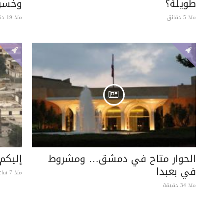
طويلة؟
وخسرت
منذ 5 دقائق
منذ 19 دقيقة
الحوار متاح في دمشق… ومشروط
إليكم 
في بعبدا
منذ 7 ساعات
منذ 34 دقيقة