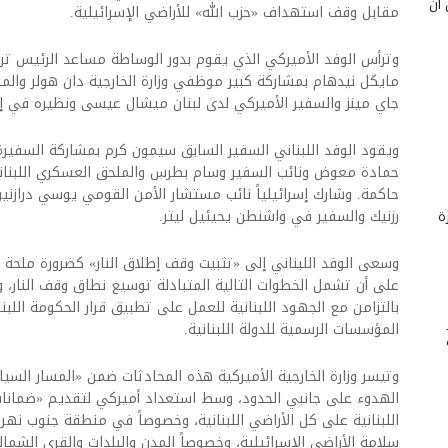
 أن
مقابل وقف استهداف «حزب الله» للأراضي الإسرائيلية.
وترأس الوفد الأميركي الذي يقوم بدور الوساطة مساعد الرئيس ت
مايكل نيدهام بمشاركة كبير موظفي وزارة الخارجية دان هولر والم
جاي مينز والسفير الأميركي لدى لبنان ميشال عيسى ونظيره في إ
ويقود الوفد اللبناني السفير السابق سيمون كرم بمشاركة السفيرة ا
حمادة معوض ونائب السفير وسام بطرس والملحق العسكري اللبناني
حاكمة. وشارك إسرائيلياً نائب مستشار الأمن القومي يوسي درازنين
رزنيك والسفير في واشنطن يحيئيل ليتر.
ة
وسعى الوفد اللبناني إلى «تثبيت وقف إطلاق النار» كضرورة ملحة ل
على أن تشمل الخطوات التالية المتبادلة توسيع نطاق وقف النار، 
بالتزامن مع الجهود اللبنانية للعمل على تطبيق قرار الحكومة اللبنا
المؤسسات الرسمية للدولة اللبنانية.
وتيسر وزارة الخارجية الأميركية هذه المحادثات ضمن «المسار ال
الهدوء على جانبي الحدود، وسط استعداد أميركي لتقديم «ضمانات
اللبنانية على كل الأراضي اللبنانية، وخصوصاً في منطقة جنوب نهر 
سلامة الأراضي الإسرائيلية، وخصوصاً المدن والبلدات والقرى الشمالي