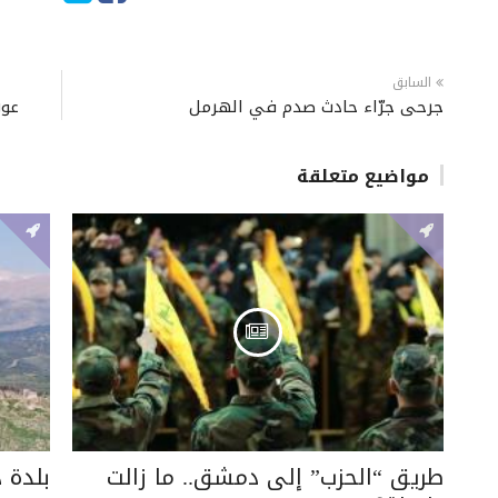
السابق
جرحى جرّاء حادث صدم في الهرمل
عون
مواضيع متعلقة
طريق “الحزب” إلى دمشق.. ما زالت
بلدة 