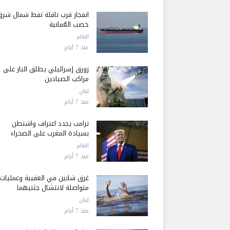
انفجار قرب ناقلة نفط شمال شرق
خصب العُمانية
العالم
منذ 7 أيام
زورق إسرائيلي يطلق النار على
مراكب الصيادين
لبنان
منذ 7 أيام
ترامب يجدد اعتراف واشنطن
بسيادة المغرب على الصحراء
العالم
منذ 7 أيام
غرق شابين في العقيبة وعمليات
متواصلة لانتشال جثتيهما
لبنان
منذ 7 أيام