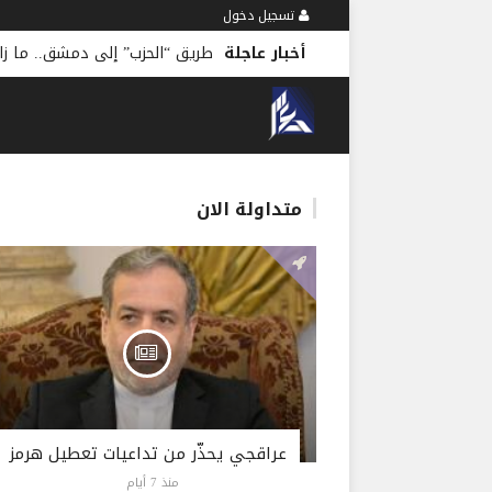
تسجيل دخول
أخبار عاجلة
طريق “الحزب” إلى دمشق.. ما زالت طويلة؟
-
منذ 5 دقائق
متداولة الان
عراقجي يحذّر من تداعيات تعطيل هرمز
منذ 7 أيام