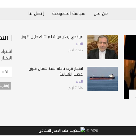
من نحن
سياسة الخصوصية
إتصل بنا
عراقجي يحذّر من تداعيات تعطيل هرمز
النش
العالم
منذ 7 أيام
اشترك 
الاخبار
انفجار قرب ناقلة نفط شمال شرق
خصب العُمانية
العالم
منذ 7 أيام
2026 ©