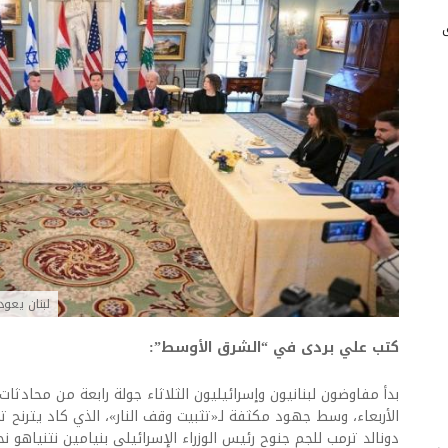
لبنان يعود
كتب علي بردى في “الشرق الأوسط”:
بدأ مفاوضون لبنانيون وإسرائيليون الثلاثاء جولة رابعة من محادثات
الأربعاء، وسط جهود مكثفة لـ«تثبيت وقف النار»، الذي كاد يترنح تم
دونالد ترمب للجم جنوح رئيس الوزراء الإسرائيلي بنيامين نتنياهو 