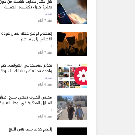
هل تُهدر بطارية هاتفك من دون
تعلم؟ خبراء يكشفون الحقيقة
تقنية
منذ 7 أيام
إعتصام لوضع خطة بشأن عودة
الأهالي إلى قراهم
لبنان
منذ 7 أيام
تحذير لمستخدمي الهواتف.. صور
واحدة قد تعرّض بياناتك للسرقة
تقنية
منذ 6 أيام
مجلس الجنوب ينهي مسح أضرار
المنازل المدمّرة في زوطر الغربية
لبنان
منذ 6 أيام
إليكم جديد ملف رأس النبع