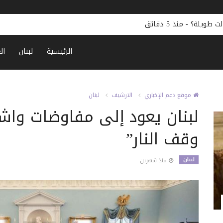
الرئيسية
لبنان
ال
موقع دعم الإخباري
الارشيف
لبنان
لبنان يعود إلى مفاوضات واشن
وقف النار”
لبنان
منذ شهرين