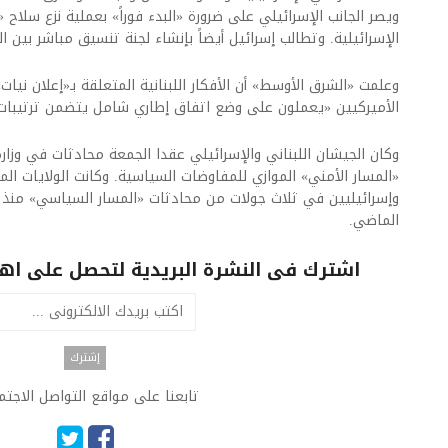
ويصر الجانب الإسرائيلي على ضرورة «البدء فوراً» بعملية نزع سلاح 
الإسرائيلية. وتطالب إسرائيل أيضاً بإنشاء لجنة تنسيق مباشر بين ال
وعلمت «الشرق الأوسط» أن الأفكار اللبنانية المتعلقة بـ«إعلان نيات»
الأميركيين «يعملون على وضع اتفاق إطاري شامل يتضمن ترتيبات 
وكان الجيشان اللبناني والإسرائيلي عقدا الجمعة محادثات في وزارة
«المسار الأمني» الموازي للمفاوضات السياسية. وكانت الولايات ال
وإسرائيليين في ثلاث جولات من محادثات «المسار السياسي» منذ 
الماضي.
اشترك فى النشرة البريدية لتحصل على اهم 
تابعنا على مواقع التواصل الاجت