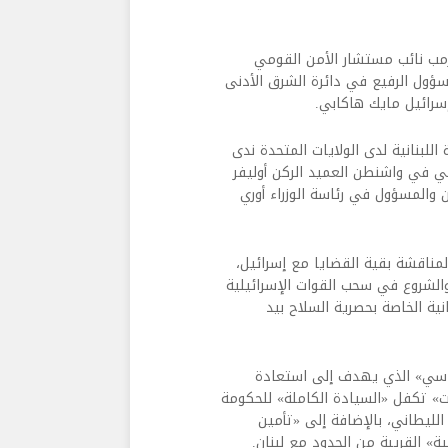
رمب نائب مستشار الأمن القومي
سؤول الرفيع في دائرة الشرق الأدنى
سرائيل مايك هاكابي.
للبنانية لدى الولايات المتحدة ندى
 في واشنطن العميد الركن أوليفر
 والمسؤول في رئاسة الوزراء أوري
مناقشة بقية القضايا مع إسرائيل،
والشروع في سحب القوات الإسرائيلية
نية الخاصة بحصرية السلاح بيد
سياسي» الذي يهدف إلى استعادة
» تكفل «السيادة الكاملة» للحكومة
الليطاني، بالإضافة إلى «تأمين
ة» القريبة من الحدود مع لبنان.