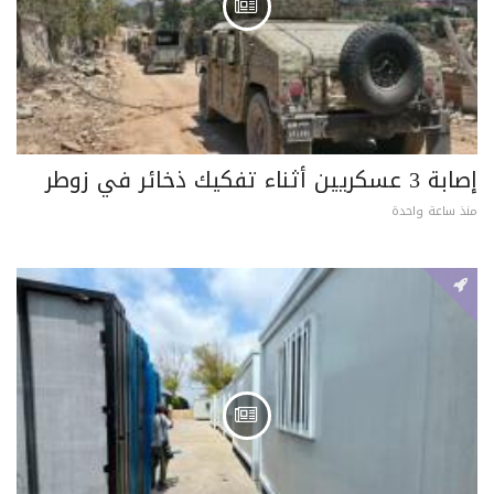
إصابة 3 عسكريين أثناء تفكيك ذخائر في زوطر
منذ ساعة واحدة