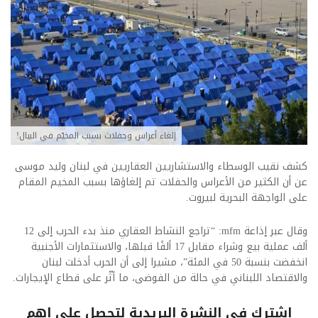
إلغاء أعراس وحفلات بسبب المخيّم في البيال!
كشف نقيب الوسطاء والاستشاريين العقاريين في لبنان وليد موسى
عن أن الكثير من الأعراس والحفلات تم إلغاؤها بسبب المخيم المقام
على الواجهة البحرية لبيروت.
وقال عبر إذاعة mfm: “تراجع النشاط العقاري منذ بدء الحرب إلى 12
ألف عملية بيع وشراء مقابل 17 ألفًا قبلها، والاستثمارات الأجنبية
انخفضت بنسبة 50 في المئة”، مشيرا إلى أن الحرب أدخلت لبنان
والاقتصاد اللبناني في حالة من الفوضى، ما أثّر على قطاع الإيجارات.
اشترك فى النشرة البريدية لتحصل على اهم