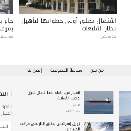
الأشغال تطلق أولى خطواتها لتأهيل
جابر ب
مطار القليعات
بموعد
منذ ساعتين
منذ ساعتي
من نحن
سياسة الخصوصية
إتصل بنا
انفجار قرب ناقلة نفط شمال شرق
النش
خصب العُمانية
العالم
اشترك 
منذ 7 أيام
الاخبار
زورق إسرائيلي يطلق النار على مراكب
الصيادين