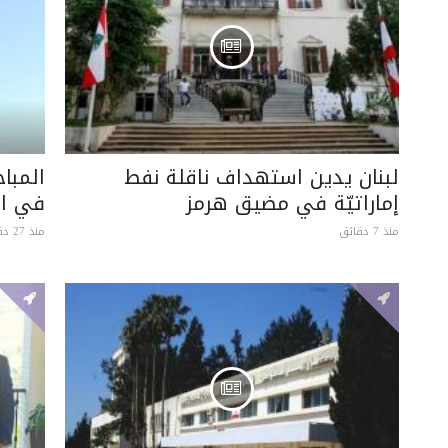
لبنان يدين استهداف ناقلة نفط
المباح
إماراتيّة في مضيق هرمز
في ال
منذ 7 دقائق
منذ 27 دقيقة