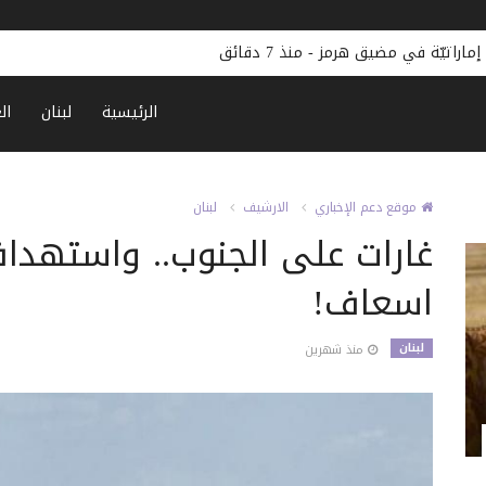
إماراتيّة في مضيق هرمز
-
منذ 7 دقائق
الرئيسية
لبنان
ال
موقع دعم الإخباري
الارشيف
لبنان
غارات على الجنوب.. واستهدا
اسعاف!
لبنان
منذ شهرين