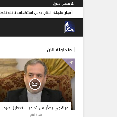
تسجيل دخول
أخبار عاجلة
لبنان يدين استهداف ناقلة نفط 
متداولة الان
عراقجي يحذّر من تداعيات تعطيل هرمز
منذ 8 أيام