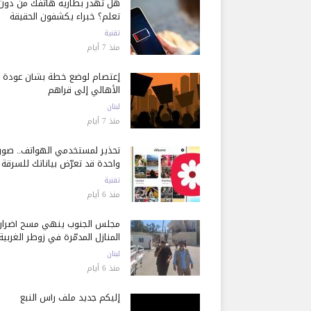
هل تُهدر بطارية هاتفك من دون
تعلم؟ خبراء يكشفون الحقيقة
تقنية
منذ 7 أيام
إعتصام لوضع خطة بشأن عودة
الأهالي إلى قراهم
لبنان
منذ 7 أيام
تحذير لمستخدمي الهواتف.. صور
واحدة قد تعرّض بياناتك للسرقة
تقنية
منذ 6 أيام
مجلس الجنوب ينهي مسح أضرار
المنازل المدمّرة في زوطر الغربية
لبنان
منذ 6 أيام
إليكم جديد ملف رأس النبع