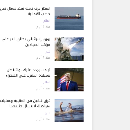
انفجار قرب ناقلة نفط شمال شرق
خصب العُمانية
العالم
منذ 7 أيام
زورق إسرائيلي يطلق النار على
مراكب الصيادين
لبنان
منذ 7 أيام
ترامب يجدد اعتراف واشنطن
بسيادة المغرب على الصحراء
العالم
منذ 7 أيام
غرق شابين في العقيبة وعمليات
متواصلة لانتشال جثتيهما
لبنان
منذ 7 أيام