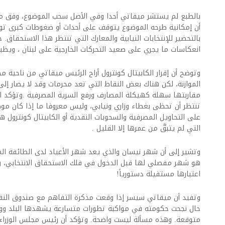
بالطبع لم يستشر ميقاتي أحدا وفي الأصل سحب الموضوع، وفق ما
أن إمكانية طرحه الموضوع يتوقف على أحداث أو ضغوطات كبرى تو
بالتحضير للإنتخابات النيابية والمعارك التي تنتظر هذا الاستحقاق
انعكاسات ما يجري على صعيد التحركات الخارجية على لبنان ، ويظ
وتوضح أن إقرار الكابيتال كونترول أراح الرئيس ميقاتي من ناحية 
الموازنة، لكن هناك بعض النقاط التي تعد محرمات وقد لا يصار إلى
مقاربتها سهلة كهيكلة المصارف ورفع السرية المصرفية .وتؤكد الم
تنتظر أن تحظى بغطاء وزاري ونيابي، وليس معروفا ما إذا كان م
على التحاويل المصرفية والسحوبات النقدية أو الكابيتال كونترول ه
التي لم يتبقَّ من عمرها إلا القليل .
وتشير إلى أن شهر نيسان والذي يعد شهر الأعياد لدى الطائفة ال
هو شهر مفصلي لها قبل الدخول في فلك الاستحقاق الانتخابي، 
اعتبارها مستقيلة دستورياً!
وتفيد أن ميقاتي سيسر إذا وقعت مذكرة التفاهم مع صندوق النق
حال نجحت حكومته في مواكبة تطورات متسارعة يشهدها البلد ووض
متوقعة. وهذه مسألة ليست واضحة. وتؤكد أن رئيس مجلس الوزراء 