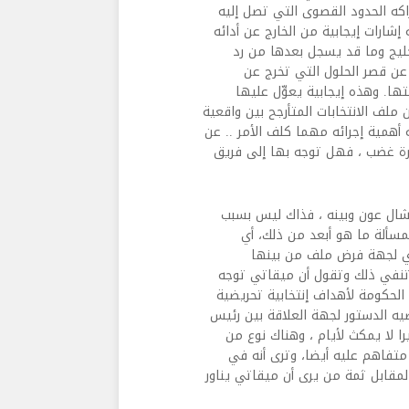
كه الحدود القصوى التي تصل إليه
شارات إيجابية من الخارج عن أدائه
ليج وما قد يسجل بعدها من رد
 عن قصر الحلول التي تخرج عن
ها. وهذه إيجابية يعوِّل عليها
ملف الانتخابات المتأرجح بين واقعية
أهمية إجرائه مهما كلف الأمر .. عن
ورة غضب ، فهل توجه بها إلى فريق
ميشال عون وبينه ، فذاك ليس بسبب
لمسألة ما هو أبعد من ذلك، أي
أي لجهة فرض ملف من بينها
تنفي ذلك وتقول أن ميقاتي توجه
لحكومة لأهداف إنتخابية تحريضية
ه الدستور لجهة العلاقة بين رئيس
ا لا يمكث لأيام ، وهناك نوع من
تفاهم عليه أيضا، وترى أنه في
لمقابل ثمة من يرى أن ميقاتي يناور