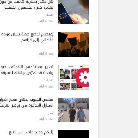
هل تُهدر بطارية هاتفك من دون
تعلم؟ خبراء يكشفون الحقيقة
تقنية
منذ 6 أيام
إعتصام لوضع خطة بشأن عودة
الأهالي إلى قراهم
لبنان
منذ 6 أيام
تحذير لمستخدمي الهواتف.. صور
واحدة قد تعرّض بياناتك للسرقة
تقنية
منذ 6 أيام
مجلس الجنوب ينهي مسح أضرار
المنازل المدمّرة في زوطر الغربية
لبنان
منذ 5 أيام
إليكم جديد ملف رأس النبع