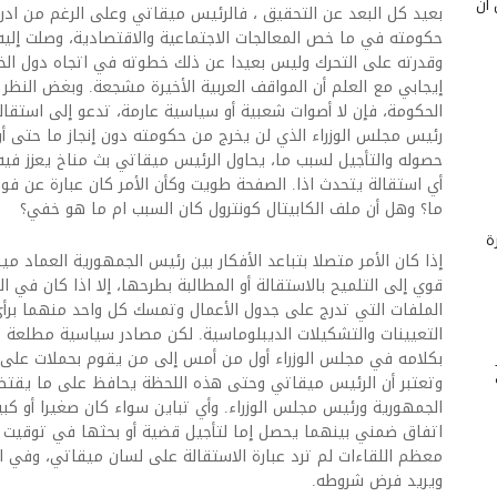
 أن
بعيد كل البعد عن التحقيق ، فالرئيس ميقاتي وعلى الرغم من ادرا
حكومته في ما خص المعالجات الاجتماعية والاقتصادية، وصلت إليه إ
وقدرته على التحرك وليس بعيدا عن ذلك خطوته في اتجاه دول الخ
إيجابي مع العلم أن المواقف العربية الأخيرة مشجعة. وبغض النظر
الحكومة، فإن لا أصوات شعبية أو سياسية عارمة، تدعو إلى استقالت
رئيس مجلس الوزراء الذي لن يخرج من حكومته دون إنجاز ما حتى أن 
حصوله والتأجيل لسبب ما، يحاول الرئيس ميقاتي بث مناخ يعزز فيه 
أي استقالة يتحدث اذا. الصفحة طويت وكأن الأمر كان عبارة عن ف
ما؟ وهل أن ملف الكابيتال كونترول كان السبب ام ما هو خفي؟
ة
إذا كان الأمر متصلا بتباعد الأفكار بين رئيس الجمهورية العماد 
قوي إلى التلميح بالاستقالة أو المطالبة بطرحها، إلا اذا كان في ا
الملفات التي تدرج على جدول الأعمال وتمسك كل واحد منهما بر
التعيينات والتشكيلات الديبلوماسية. لكن مصادر سياسية مطلعة 
بكلامه في مجلس الوزراء أول من أمس إلى من يقوم بحملات على ا
وتعتبر أن الرئيس ميقاتي وحتى هذه اللحظة يحافظ على ما يقتضي
الجمهورية ورئيس مجلس الوزراء. وأي تباين سواء كان صغيرا أو كبير
اتفاق ضمني بينهما يحصل إما لتأجيل قضية أو بحثها في توقيت م
معظم اللقاءات لم ترد عبارة الاستقالة على لسان ميقاتي، وفي ا
ويريد فرض شروطه.