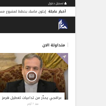
تسجيل دخول
أخبار عاجلة
متداولة الان
عراقجي يحذّر من تداعيات تعطيل هرمز
منذ 7 أيام