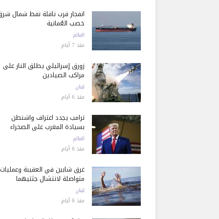
انفجار قرب ناقلة نفط شمال شرق
خصب العُمانية
العالم
منذ 7 أيام
زورق إسرائيلي يطلق النار على
مراكب الصيادين
لبنان
منذ 6 أيام
ترامب يجدد اعتراف واشنطن
بسيادة المغرب على الصحراء
العالم
منذ 6 أيام
غرق شابين في العقيبة وعمليات
متواصلة لانتشال جثتيهما
لبنان
منذ 6 أيام