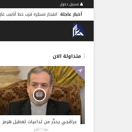
تسجيل دخول
أخبار عاجلة
انفجار مسيّرة قرب خط أنابيب غاز
متداولة الان
عراقجي يحذّر من تداعيات تعطيل هرمز
منذ 7 أيام