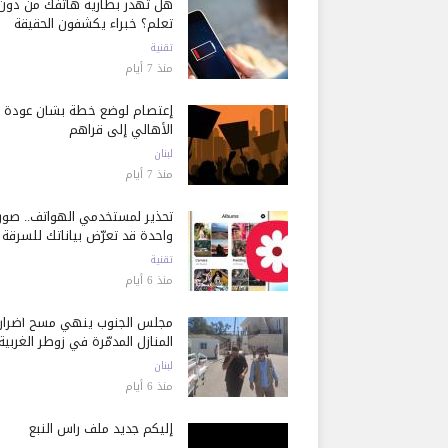
هل تُهدر بطارية هاتفك من دون
تعلم؟ خبراء يكشفون الحقيقة
تقنية
منذ 7 أيام
إعتصام لوضع خطة بشأن عودة
الأهالي إلى قراهم
لبنان
منذ 7 أيام
تحذير لمستخدمي الهواتف.. صور
واحدة قد تعرّض بياناتك للسرقة
تقنية
منذ 6 أيام
مجلس الجنوب ينهي مسح أضرار
المنازل المدمّرة في زوطر الغربية
لبنان
منذ 6 أيام
إليكم جديد ملف رأس النبع