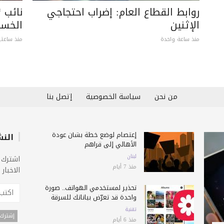
روابط القطاع العام: إضراب احتجاجي
نائب “
الإثنين
الخسا
منذ ساعة واحدة
منذ ساعتي
من نحن
سياسة الخصوصية
إتصل بنا
إعتصام لوضع خطة بشأن عودة
النش
الأهالي إلى قراهم
لبنان
اشترك 
منذ 7 أيام
الاخبار
تحذير لمستخدمي الهواتف.. صورة
واحدة قد تعرّض بياناتك للسرقة
تقنية
منذ 6 أيام