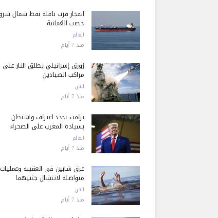
انفجار قرب ناقلة نفط شمال شرق
خصب العُمانية
العالم
منذ 7 أيام
زورق إسرائيلي يطلق النار على
مراكب الصيادين
لبنان
منذ 7 أيام
ترامب يجدد اعتراف واشنطن
بسيادة المغرب على الصحراء
العالم
منذ 7 أيام
غرق شابين في العقيبة وعمليات
متواصلة لانتشال جثتيهما
لبنان
منذ 7 أيام