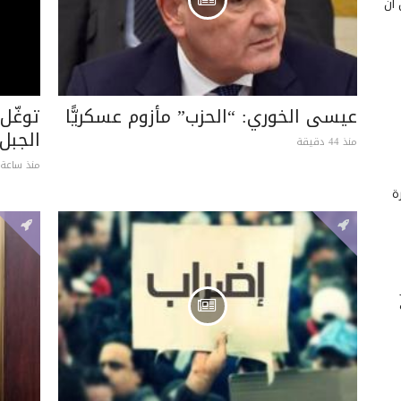
 أن
عيسى الخوري: “الحزب” مأزوم عسكريًّا
توغّل
الجبل
منذ 44 دقيقة
منذ ساعة 
ة