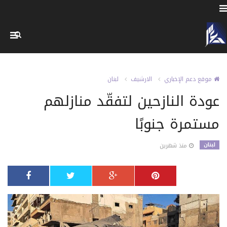
موقع دعم الإخباري
الارشيف
لبنان
عودة النازحين لتفقّد منازلهم
مستمرة جنوبًا
لبنان
منذ شهرين