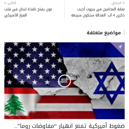
السابق
التالى
نقابة المحامين في بيروت أحيت
عون يفتح نافذة لبنان في قلب
ذكرى 4 آب: العدالة ستكون سريعة
القرار الأميركي
مواضيع متعلقة
ضغوط أميركية تمنع انهيار “مفاوضات روما”..