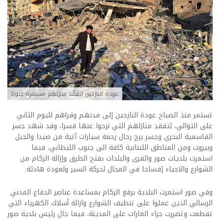
عودة النازحين لتفقّد منازلهم مستمرة جنوبًا
تستمر منذ الصباح عودة النازحين إلى مدنهم وقراهم لليوم الثاني
على التوالي، لتفقد منازلهم التي نزحوا عنها قسرا، وقد شهد جسر
القاسمية البحري وجسر برج رحال زحمة سيارات آتية من صيدا والجبل
وبيروت ومن المناطق اللبنانية كافة الى جنوب الليطاني، فيما
استمرت بلديات صور والقرى والبلدات بفتح الطرق وإزالة الركام من
الشوارع والاحياء إفساحا في المجال لحركة السير ولعودة هادئة.
وفي صور استمرت البلدية برفع الركام بمساعدة عناصر الدفاع المدني
الرسالي الذين عملوا على تنظيف الشوارع وازالة أسلاك الكهرباء التي
تقطعت وتضررت جراء الغارات على المدينة، فيما جال رئيس بلدية صور