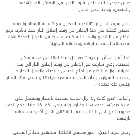
حسن دبوق ونائبه علوان شرف الدين في الاماكن المستهدفة
والمتضررة وعاينا حجم الدمار.
وقال شرف الدين ان “البلدية بالتعاون مع كشافة الرسالة والدفاع
المدني كخلية نحل منذ الإعلان عن وقف إطلاق النار، حيث باشرت برفع
الركام من الشوارع والاحياء السكنية إفساحا في المحال لعودة اهلنا
لمدينتهم لتفقد منازلهم ومحالهم التجارية”.
كما أشار الى أن البلدية “تضع كل امكاناتها في خدمة سكان
المدينة، وهي سارعت فور الإعلان عن وقف إطلاق النار الى فتح
الطرقات وازالة الركام من امام المباني والاحياء والمحال التجارية،
وتنظيف الشوارع، وبدأت المدينة تستعيد حياتها وتنفض عنها الغبار
لتلبس حلة جديدة”.
وأضاف: “صور كانت ولا تزال مدينة سياحية بامتياز وسنعمل على
اعادة صورتها ووجهها الحضاري والسياحي. كما كنا عاينا حجم الدمار
خصوصا الذي لحق بالآثار، والتقينا الاهالي الذين أكدوا تمسكهم
بارضهم”.
وختم شرف الدين: “صور ستبقى لأهلها، ستنهض كطائر الفينيق