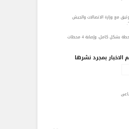
يق مع وزارة الاتصالات والجيش
.
ولفتت إلى أنه”حتى الآن، بيّنت أعمال المسح المتواصلة تدمير 11 محطة بشكل كامل، وإصابة 4 محطات
الاخبار بمجرد نشرها
ماعى