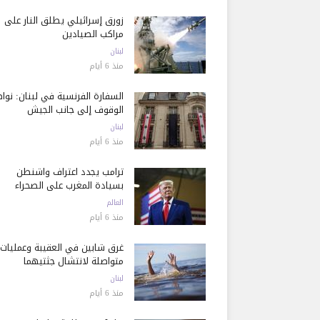
زورق إسرائيلي يطلق النار على
مراكب الصيادين
لبنان
منذ 6 أيام
السفارة الفرنسية في لبنان: نوا
الوقوف إلى جانب الجيش
لبنان
منذ 6 أيام
ترامب يجدد اعتراف واشنطن
بسيادة المغرب على الصحراء
العالم
منذ 6 أيام
غرق شابين في العقيبة وعمليات
متواصلة لانتشال جثتيهما
لبنان
منذ 6 أيام