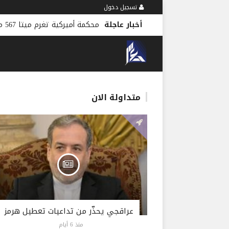
تسجيل دخول
أخبار عاجلة
محكمة أميركية تغرم ميتا 567 مليون دولار بسبب الأطفال
متداولة الان
عراقجي يحذّر من تداعيات تعطيل هرمز
منذ 6 أيام