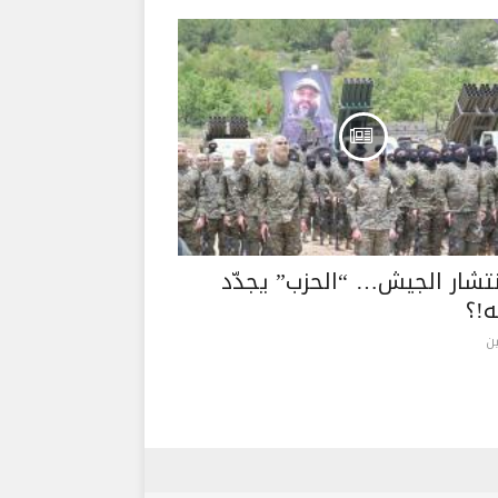
نتشار الجيش… “الحزب” يجدّد
!؟
ن