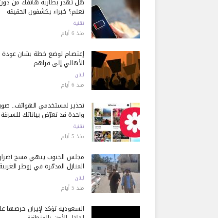
هل تُهدر بطارية هاتفك من دون
تعلم؟ خبراء يكشفون الحقيقة
تقنية
منذ 6 أيام
إعتصام لوضع خطة بشأن عودة
الأهالي إلى قراهم
لبنان
منذ 6 أيام
تحذير لمستخدمي الهواتف.. صور
واحدة قد تعرّض بياناتك للسرقة
تقنية
منذ 5 أيام
مجلس الجنوب ينهي مسح أضرار
المنازل المدمّرة في زوطر الغربية
لبنان
منذ 5 أيام
السعودية تؤكد لإيران حرصها ع
إحلال الأمن بالمنطقة