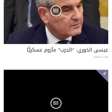
عيسى الخوري: “الحزب” مأزوم عسكريًّا
منذ 4 ساعات