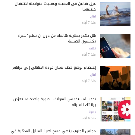
غرق شابين في العقيبة وعمليات متواصلة لانتشال
جثتيهما
لبنان
منذ 7 أيام
هل تُهدر بطارية هاتفك من دون أن تعلم؟ خبراء
يكشفون الحقيقة
تقنية
منذ 7 أيام
إعتصام لوضع خطة بشأن عودة الأهالي إلى قراهم
لبنان
منذ 7 أيام
تحذير لمستخدمي الهواتف.. صورة واحدة قد تعرّض
بياناتك للسرقة
تقنية
منذ 6 أيام
مجلس الجنوب ينهي مسح أضرار المنازل المدمّرة في