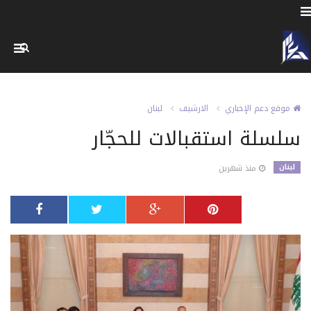
موقع دعم الإخباري
الارشيف
لبنان
سلسلة استقبالات للحجّار
لبنان
منذ شهرين