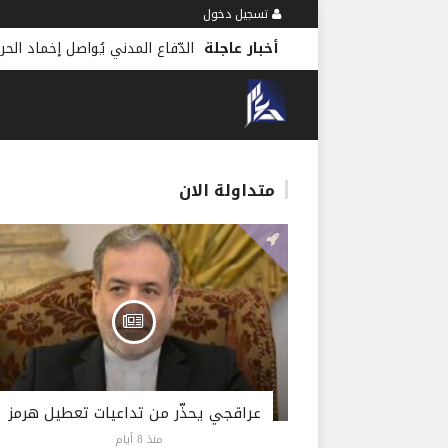
تسجيل دخول
أخبار عاجلة
الدّفاع المدني يُواصل إخماد الح
متداولة الان
عراقجي يحذّر من تداعيات تعطيل هرمز
منذ 8 أيام