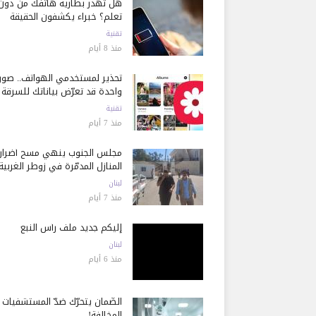
هل تُهدر بطارية هاتفك من دون
تعلم؟ خبراء يكشفون الحقيقة
تقنية
منذ 8 أيام
تحذير لمستخدمي الهواتف.. صور
واحدة قد تعرّض بياناتك للسرقة
تقنية
منذ 7 أيام
مجلس الجنوب ينهي مسح أضرار
المنازل المدمّرة في زوطر الغربية
لبنان
منذ 7 أيام
إليكم جديد ملف رأس النبع
لبنان
منذ 6 أيام
الضّمان يتحرّك ضدّ المستشفيات
المخالفة!