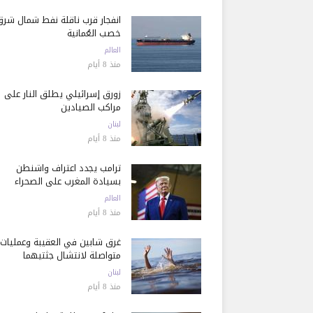
انفجار قرب ناقلة نفط شمال شرق
خصب العُمانية
العالم
منذ 8 أيام
زورق إسرائيلي يطلق النار على
مراكب الصيادين
لبنان
منذ 8 أيام
ترامب يجدد اعتراف واشنطن
بسيادة المغرب على الصحراء
العالم
منذ 8 أيام
غرق شابين في العقيبة وعمليات
متواصلة لانتشال جثتيهما
لبنان
منذ 8 أيام