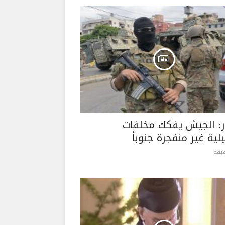
ر: الجيش يفكك مخلفات
لية غير منفجرة جنوباً