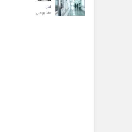
لبنان
منذ يومين