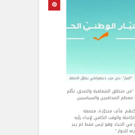
“التيار”: نحن حزب ديمقراطي يتقبّل الانتقاد
أنه “من منطلق الشفافية والصدق، نظّم
يها معظم الصحافيين والسياسيين
كتهم. فأتت متجرّدة، منصفة
كاملة والوقت الكافي لإبداء رأيه
الغ في الحياد وهو ليس فقط لم يبدِ
ه للحوار.”