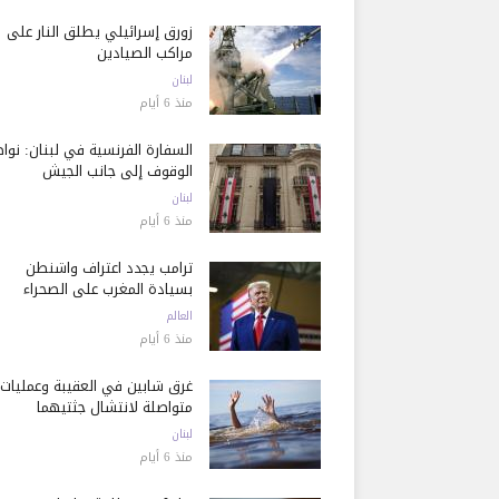
زورق إسرائيلي يطلق النار على
مراكب الصيادين
لبنان
منذ 6 أيام
السفارة الفرنسية في لبنان: نوا
الوقوف إلى جانب الجيش
لبنان
منذ 6 أيام
ترامب يجدد اعتراف واشنطن
بسيادة المغرب على الصحراء
العالم
منذ 6 أيام
غرق شابين في العقيبة وعمليات
متواصلة لانتشال جثتيهما
لبنان
منذ 6 أيام