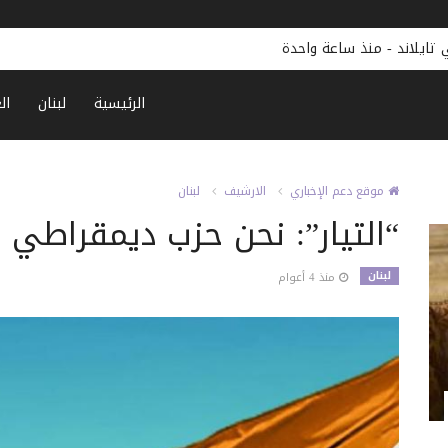
تايلاند
-
منذ ساعة واحدة
الرئيسية
لبنان
ال
موقع دعم الإخباري
الارشيف
لبنان
“التيار”: نحن حزب ديمقراطي يت
لبنان
منذ 4 أعوام