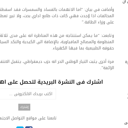
 أن
وأضافت في بيان: “اما الاتهمات بالفساد والسمسرات فقد اسقطته
المخالفات اذا وُجدت فهي كانت ذات طابع اداري بحت، ولا تبرر تعط
على وزراء الطاقة.”
وتابعت: “ما يمكن ‏استنتاجه من هذه المناظرة انه على مدى ثلاثة
المنظومة والمصالح المافياوية، بالإضافة الى الكيدية والنكد الس
حقوقه الطبيعية بما فيها الكهرباء.
مرة أخرى يثبت التيار الوطني الحر انه حزب ديمقراطي، يتقبل الانت
ة
الزائفة”.
اشترك فى النشرة البريدية لتحصل على اهم 
تابعنا على مواقع التواصل الاجت
لى