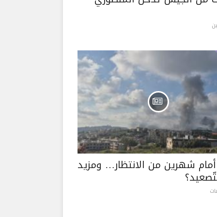
ن
 أمام شهرين من الانتظار… ومزيد
تّصعيد؟