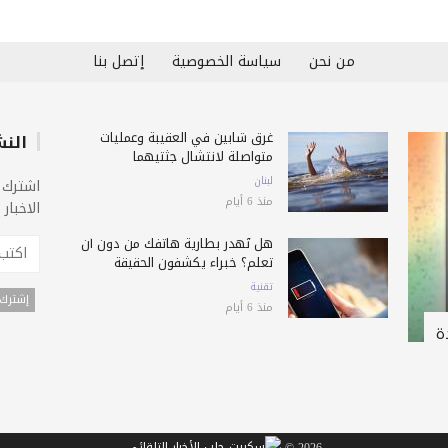
من نحن
سياسة الخصوصية
إتصل بنا
غرق شابين في العقيبة وعمليات
النش
متواصلة لانتشال جثتيهما
لبنان
اشترك 
منذ 6 أيام
الاخبار
هل تُهدر بطارية هاتفك من دون أن
تعلم؟ خبراء يكشفون الحقيقة
تقنية
منذ 6 أيام
ة