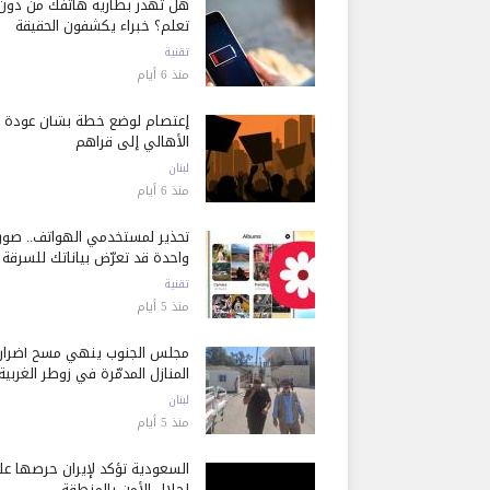
هل تُهدر بطارية هاتفك من دون
تعلم؟ خبراء يكشفون الحقيقة
تقنية
منذ 6 أيام
إعتصام لوضع خطة بشأن عودة
الأهالي إلى قراهم
لبنان
منذ 6 أيام
تحذير لمستخدمي الهواتف.. صور
واحدة قد تعرّض بياناتك للسرقة
تقنية
منذ 5 أيام
مجلس الجنوب ينهي مسح أضرار
المنازل المدمّرة في زوطر الغربية
لبنان
منذ 5 أيام
السعودية تؤكد لإيران حرصها ع
إحلال الأمن بالمنطقة