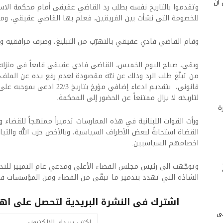
 أن
وتقدموا بالتاريخ نفسه بطلب رد القاضي عقيقي أمام محكمة الاستئ
للخصومة التي نشأت بين الفريقين، فعلم بها القاضي عقيقي، ومن ت
وقام القاضي فادي عقيقي بالتهرّب من التبليغ، وصرف مرافقيه وك
وبقي، صباح اليوم الخميس، القاضي فادي عقيقي قابعاً في منزله 
من تبلّغ طلب الرد وذلك عن نيّة مقصودة لعدم رفع يده عن الملف، 
قانوني، بتقديم ادعاء إضافي مؤرخ
لتاريخه لا يزال ممتنعاً عن الحضور إلى المحكمة.
ة
ورأت القوات اللبنانية في هذه الممارسات تدميراً ممنهجاً للقضاء 
القضاة استجابةً لبعض الأطراف السياسية، وبالأخص حزب الله والتيا
اخصامهم السياسيين.
وتوجّهت الى رئيس مجلس القضاء الأعلى ومدعي عام التمييز للتدخل
الشاذة التي تهدد بتدمير ما تبقّى من القضاء ومن المؤسسات في 
اشترك فى النشرة البريدية لتحصل على اهم 
لى