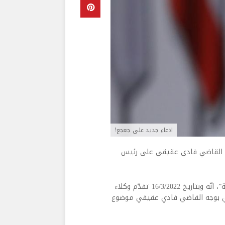
ادعاء جديد على جعجع!
الجاري بادعاء جديد من القاضي فادي عقيقي على رئيس
والجدير بالذكر، وفق ما تقول اوساط حزب القوات اللبنانية لـ”المركزية”، انّه وبتاريخ 16/3/2022 تقدّم وكلاء
ئي بوجه القاضي فادي عقيقي موضوع