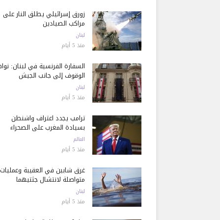
زورق إسرائيلي يطلق النار على
مراكب الصيادين
لبنان
منذ 5 أيام
السفارة الفرنسية في لبنان: نوا
الوقوف إلى جانب الجيش
لبنان
منذ 5 أيام
ترامب يجدد اعتراف واشنطن
بسيادة المغرب على الصحراء
العالم
منذ 5 أيام
غرق شابين في العقيبة وعمليات
متواصلة لانتشال جثتيهما
لبنان
منذ 5 أيام