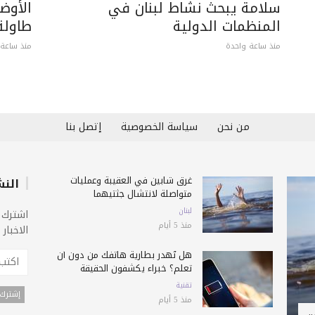
سلامة يبحث نشاط لبنان في
الأوض
المنظمات الدولية
طاولة 
منذ ساعة واحدة
منذ ساعة 
من نحن
سياسة الخصوصية
إتصل بنا
غرق شابين في العقيبة وعمليات
النش
متواصلة لانتشال جثتيهما
لبنان
اشترك 
منذ 5 أيام
الاخبار
هل تُهدر بطارية هاتفك من دون أن
تعلم؟ خبراء يكشفون الحقيقة
تقنية
منذ 5 أيام