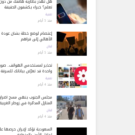
هل تُهدر بطارية هاتفك من دون
تعلم؟ خبراء يكشفون الحقيقة
تقنية
منذ 5 أيام
إعتصام لوضع خطة بشأن عودة
الأهالي إلى قراهم
لبنان
منذ 5 أيام
تحذير لمستخدمي الهواتف.. صور
واحدة قد تعرّض بياناتك للسرقة
تقنية
منذ 4 أيام
مجلس الجنوب ينهي مسح أضرار
المنازل المدمّرة في زوطر الغربية
لبنان
منذ 4 أيام
السعودية تؤكد لإيران حرصها ع
إحلال الأمن بالمنطقة