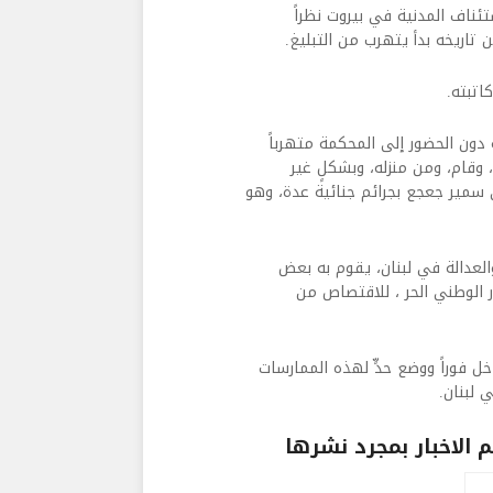
ناف المدنية في بيروت نظراً
اريخه بدأ يتهرب من التبليغ.
اتبته.
دون الحضور إلى المحكمة متهرباً
وقام، ومن منزله، وبشكلٍ غير
 بتاريخ 22/3 ادعى بموجبه على سمير جعجع بجرائم جنائية عدة، وهو
والعدالة في لبنان، يقوم به بعض
ر الوطني الحر ، للاقتصاص من
 فوراً ووضع حدٍّ لهذه الممارسات
لبنان.​
الاخبار بمجرد نشرها