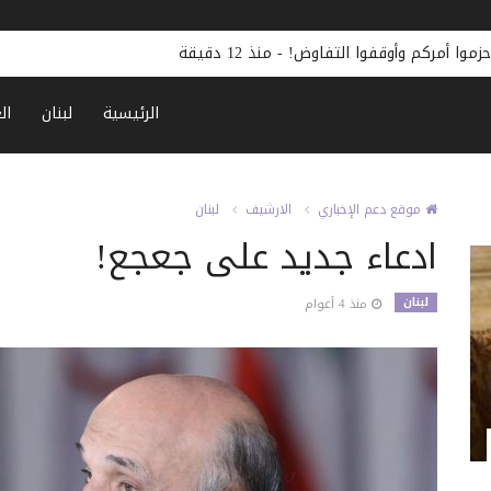
حزموا أمركم وأوقفوا التفاوض!
-
منذ 12 دقيقة
الرئيسية
لبنان
ال
موقع دعم الإخباري
الارشيف
لبنان
ادعاء جديد على جعجع!
لبنان
منذ 4 أعوام