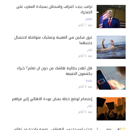
ترامب يجدد اعتراف واشنطن بسيادة المغرب على
الصحراء
العالم
منذ 7 أيام
غرق شابين في العقيبة وعمليات متواصلة لانتشال
جثتيهما
لبنان
منذ 6 أيام
هل تُهدر بطارية هاتفك من دون أن تعلم؟ خبراء
يكشفون الحقيقة
تقنية
منذ 6 أيام
إعتصام لوضع خطة بشأن عودة الأهالي إلى قراهم
لبنان
منذ 6 أيام
تحذير لمستخدمي الهواتف.. صورة واحدة قد تعرّض