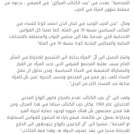
الشخصية” عقدت في “بيت الكتائب المركزي” في الصيفي ، بدعوة من
مصلحة شؤون المرأة في الحزب.
وقال: “نحن الحزب الوحيد في لبنان الذي اعتمد كوتا للنساء في
المكتب السياسي بنسبة 30 في المئة، كما ضمنا كل القوانين
الانتخابية التي تقدمنا بها الى مجلس النواب والمتعلقة بالانتخابات
النيابية والمجالس البلدية كوتا بنسبة 30 في المئة”.
واشار الجميل الى أنّ “المرأة بحاجة الى التشجيع للانخراط في الشأن
العام بسبب عقلية المجتمع الشرقي التي تحيد المرأة عن القرار
والمشاركة الحقيقية في الحياة السياسية. ونحن نحاول ان ننقل
النساء للعب دور مميز في المجتمع وبحسب التجربة تبين بأن للمرأة
مناعة ضد الفساد اكثر من الرجل”.
ولفت الى “أن حزب الكتائب تقدم باقتراح قانون الزواج المدني
الاختياري عام 1969. وكان حزب الكتائب سباقا في هذا المجال، ومن
هنا فنحن مقتنعون بأن هناك ضرورة لوجود حماية لحرية الفرد
وخياراته بمعزل عن طائفته، فيقرر بارادته الخضوع للقوانين السماوية
او المدنية”، مشيرا الى “أن الراغبين بالزواج يتوجهون الى الخارج
للارتباط مدنيا في عقد تعترف الدولة به، وهذا قمة التكاذب”.