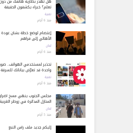
هل تُهدر بطارية هاتفك من دون
تعلم؟ خبراء يكشفون الحقيقة
تقنية
منذ 6 أيام
إعتصام لوضع خطة بشأن عودة
الأهالي إلى قراهم
لبنان
منذ 6 أيام
تحذير لمستخدمي الهواتف.. صور
واحدة قد تعرّض بياناتك للسرقة
تقنية
منذ 6 أيام
مجلس الجنوب ينهي مسح أضرار
المنازل المدمّرة في زوطر الغربية
لبنان
منذ 5 أيام
إليكم جديد ملف رأس النبع