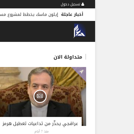
تسجيل دخول
أخبار عاجلة
إيلون ماسك يخطط لمشروع مس
متداولة الان
عراقجي يحذّر من تداعيات تعطيل هرمز
منذ 7 أيام