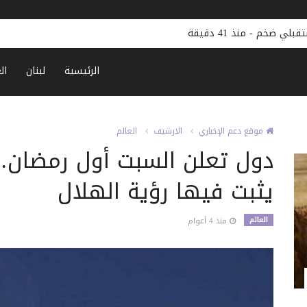
تقبلي ضخم
-
منذ 41 دقيقة
الرئيسية
لبنان
ال
موقع دعم الإخباري
الارشيف
العالم
دول تعلن السبت أول رمضان…
يثبت فيها رؤية الهلال
العالم
منذ 4 أعوام