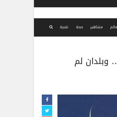
بزشكيان: ن
عالم
مشاهير
صحة
تقنية
 وبلدان لم