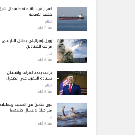
انفجار قرب ناقلة نفط شمال شرق
خصب العُمانية
العالم
منذ 7 أيام
زورق إسرائيلي يطلق النار على
مراكب الصيادين
لبنان
منذ 6 أيام
ترامب يجدد اعتراف واشنطن
بسيادة المغرب على الصحراء
العالم
منذ 6 أيام
غرق شابين في العقيبة وعمليات
متواصلة لانتشال جثتيهما
لبنان
منذ 6 أيام