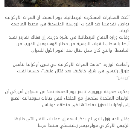
أكدت المخابرات العسكرية البريطانية، يوم السبت، أن القوات الأوكرانية
تواصل تقدمها ضد القوات الروسية المنسحبة في محيط العاصمة
كييف.
وقالت وزارة الدفاع البريطانية في نشرة دورية، إن هناك تقارير تفيد
أيضا بانسحاب القوات الروسية من مطار هوستوميل القريب من
العاصمة، والذي كان محل قتال منذ اليوم الأول للصراع.
وأضافت الوزارة: “قامت القوات الأوكرانية في شرق أوكرانيا بتأمين
طريق رئيسي في شرق خاركيف بعد قتال عنيف”، حسبما نقلت
“رويترز”.
وذكرت صحيفة نيويورك تايمز يوم الجمعة نقلا عن مسؤول أميركي أن
الولايات المتحدة ستعمل مع الحلفاء لنقل دبابات سوفياتية الصنع
إلى أوكرانيا لتعزيز دفاعاتها في منطقة دونباس.
وقال المسؤول الذي لم يذكر اسمه إن عمليات النقل التي طلبها
الرئيس الأوكراني فولوديمير زيلينسكي ستبدأ قريبا.