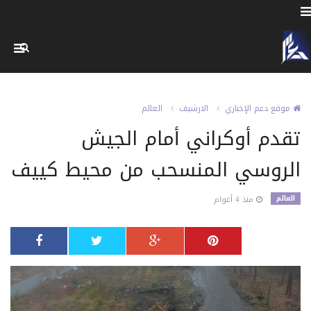
موقع دعم الإخباري
الارشيف
العالم
تقدم أوكراني أمام الجيش
الروسي المنسحب من محيط كييف
العالم
منذ 4 أعوام