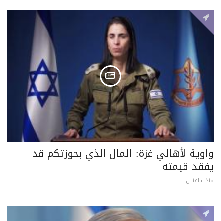
واوية لأهالي غزة: المال الذي بحوزتكم قد
يفقد قيمته
منذ ساعتين