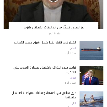
عراقجي يحذّر من تداعيات تعطيل هرمز
منذ 9 أيام
انفجار قرب ناقلة نفط شمال شرق خصب العُمانية
العالم
منذ 9 أيام
ترامب يجدد اعتراف واشنطن بسيادة المغرب على
الصحراء
العالم
منذ 9 أيام
غرق شابين في العقيبة وعمليات متواصلة لانتشال
جثتيهما
لبنان