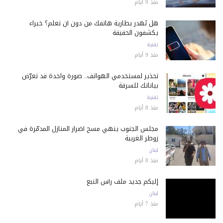
منذ 9 أيام
هل تُهدر بطارية هاتفك من دون أن تعلم؟ خبراء
يكشفون الحقيقة
تقنية
منذ 9 أيام
تحذير لمستخدمي الهواتف.. صورة واحدة قد تعرّض
بياناتك للسرقة
تقنية
منذ 8 أيام
مجلس الجنوب ينهي مسح أضرار المنازل المدمّرة في
زوطر الغربية
لبنان
منذ 8 أيام
إليكم جديد ملف رأس النبع
لبنان
منذ 7 أيام