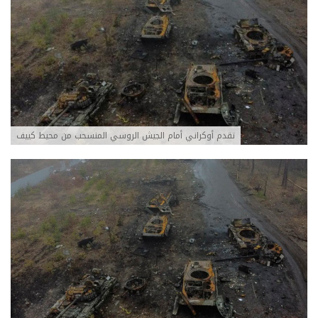
تقدم أوكراني أمام الجيش الروسي المنسحب من محيط كييف