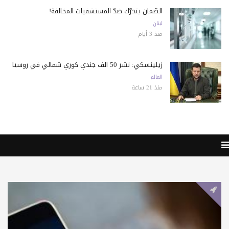
الضّمان يتحرّك ضدّ المستشفيات المخالفة!
لبنان
منذ 3 أيام
زيلينسكي: نشر 50 ألف جندي كوري شمالي في روسيا
العالم
منذ 21 ساعة