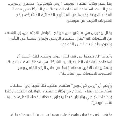
ربط مدير وكالة الفضاء الروسية “روس كوزموس”، ديمتري روغوزين،
يوم السبت، استعادة العلاقات الطبيعية بين الشركاء في محطة
الفضاء الدولية وغيرها من المشاريع الفضائية المشتركة، برفع
العقوبات الغربية عن موسكو.
وقال روجوزين في منشور على مواقع التواصل الاجتماعي، إن الهدف
من العقوبات هو “قتل الاقتصاد الروسي وإغراق شعبنا في اليأس
والجوع، وإجبار بلدنا على الخضوع”.
وأضاف “لن ينجحوا في هذا لكن النوايا واضحة. لهذا أعتقد أن
استعادة العلاقات الطبيعية بين الشركاء في محطة الفضاء الدولية
والمشروعات الأخرى ممكنة فقط من خلال الرفع الكامل وغير
المشروط للعقوبات غير القانونية”.
وأوضح أن “روس كوزموس” ستقدم مقترحاتها قريبا إلى السلطات
بشأن موعد إنهاء التعاون مع وكالات الفضاء بالولايات المتحدة وكندا
والاتحاد الأوروبي واليابان فيما يتعلق بمحطة الفضاء الدولية، حسبما
نقلت “رويترز”.
وفرض الغرب عقوبات واسعة على روسيا بسبب ما تسميه “عملية