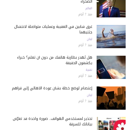
الصحراء
العالم
منذ 7 أيام
غرق شابين في العقيبة وعمليات متواصلة لانتشال
جثتيهما
لبنان
منذ 7 أيام
هل تُهدر بطارية هاتفك من دون أن تعلم؟ خبراء
يكشفون الحقيقة
تقنية
منذ 7 أيام
إعتصام لوضع خطة بشأن عودة الأهالي إلى قراهم
لبنان
منذ 7 أيام
تحذير لمستخدمي الهواتف.. صورة واحدة قد تعرّض
بياناتك للسرقة