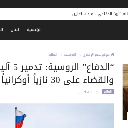
ام “آرو” الدفاعي
-
منذ ساعتين
الرئيسية
لبنان
ال
موقع دعم الإخباري
الارشيف
العالم
“الدفاع” ا
والقضاء على 30 نازياً أوكرانياً
العالم
منذ 4 أعوام