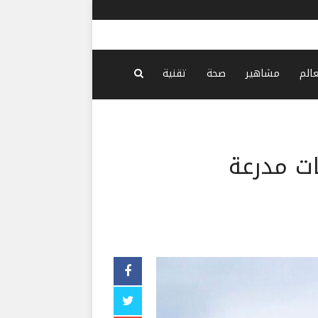
ترامب غاضب
عالم
مشاهير
صحة
تقنية
لروسية: تدمير 5 آليات مدرعة