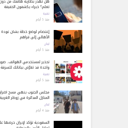
هل تُهدر بطارية هاتفك من دون
تعلم؟ خبراء يكشفون الحقيقة
تقنية
منذ 5 أيام
إعتصام لوضع خطة بشأن عودة
الأهالي إلى قراهم
لبنان
منذ 5 أيام
تحذير لمستخدمي الهواتف.. صور
واحدة قد تعرّض بياناتك للسرقة
تقنية
منذ 5 أيام
مجلس الجنوب ينهي مسح أضرار
المنازل المدمّرة في زوطر الغربية
لبنان
منذ 4 أيام
السعودية تؤكد لإيران حرصها ع
إحلال الأمن بالمنطقة