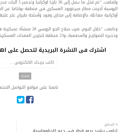
وأضافت، “تم قتل ما يصل
الروسية أخرجت مطار ميرغورود العسكري في منطقة بولتافا عن ال
أوكرانية مقاتلة، بالإضافة إلى مخازن وقود وأسلحة طيران عثر عل
وتابعت، “خلال اليوم، ضرب سلاح ا
وذخيرة للصواريخ والمدفعية، و23 منطقة لتخزين المعدات العسكرية للقوات المسلحة الأوكرانية”.
اشترك فى النشرة البريدية لتحصل على اهم 
تابعنا على مواقع التواصل الاجت
السابق
ترامب يشيد بدور قطر في دعم الدبلوماسية