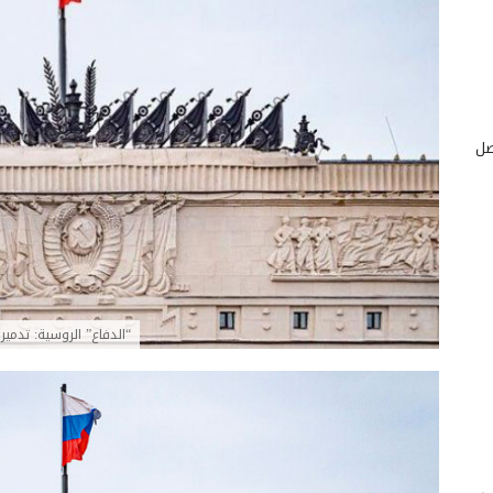
صل
“الدفاع” الروسية: تدمير 5 آليات مدرعة والقضاء على 30 نازياً أوكرانيا