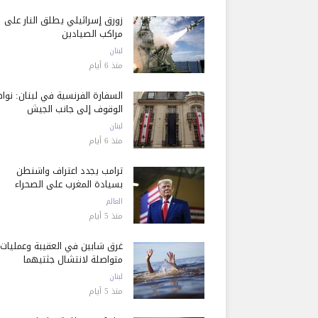
زورق إسرائيلي يطلق النار على
مراكب الصيادين
لبنان
منذ 6 أيام
السفارة الفرنسية في لبنان: نوا
الوقوف إلى جانب الجيش
لبنان
منذ 6 أيام
ترامب يجدد اعتراف واشنطن
بسيادة المغرب على الصحراء
العالم
منذ 5 أيام
غرق شابين في العقيبة وعمليات
متواصلة لانتشال جثتيهما
لبنان
منذ 5 أيام