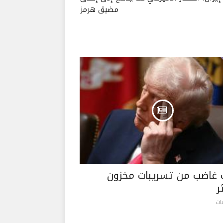
مضيق هرمز
 غاضب من تسريبات مخزون
ر