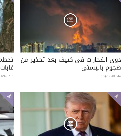
دوي انفجارات في كييف بعد تحذير من
تحطم 
هجوم باليستي
غابات 
منذ 40 دقيقة
منذ ساعتي