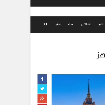
دوي انفجارات في كييف بعد تحذير من هجوم باليستي
-
منذ 40 دقيقة
عالم
مشاهير
صحة
تقنية
هز