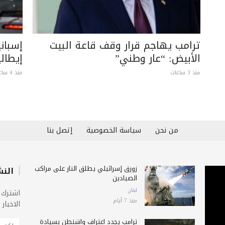
ترامب يهاجم قرار وقف قاعة البيت
إسبان
الأبيض: “عار وطني”
إيطالي
منذ 3 ساعات
منذ 4 ساعات
من نحن
سياسة الخصوصية
إتصل بنا
زورق إسرائيلي يطلق النار على مراكب
النش
الصيادين
لبنان
اشترك 
منذ 7 أيام
الاخبار
ترامب يجدد اعتراف واشنطن بسيادة