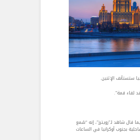
يا ستستأنف الإثنين.
د لقاء قمة”.
ا قال شاهد لـ”رويترز”، إنه “سُمع
لية بجنوب أوكرانيا في الساعات