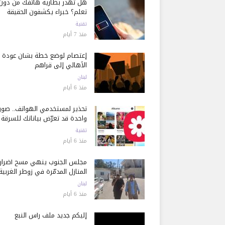
هل تُهدر بطارية هاتفك من دون
تعلم؟ خبراء يكشفون الحقيقة
تقنية
منذ 7 أيام
إعتصام لوضع خطة بشأن عودة
الأهالي إلى قراهم
لبنان
منذ 6 أيام
تحذير لمستخدمي الهواتف.. صور
واحدة قد تعرّض بياناتك للسرقة
تقنية
منذ 6 أيام
مجلس الجنوب ينهي مسح أضرار
المنازل المدمّرة في زوطر الغربية
لبنان
منذ 6 أيام
إليكم جديد ملف رأس النبع