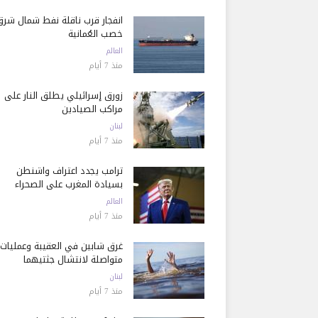
انفجار قرب ناقلة نفط شمال شرق
خصب العُمانية
العالم
منذ 7 أيام
زورق إسرائيلي يطلق النار على
مراكب الصيادين
لبنان
منذ 7 أيام
ترامب يجدد اعتراف واشنطن
بسيادة المغرب على الصحراء
العالم
منذ 7 أيام
غرق شابين في العقيبة وعمليات
متواصلة لانتشال جثتيهما
لبنان
منذ 7 أيام