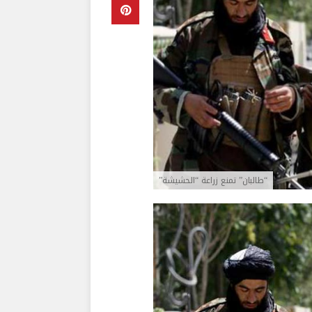
“طالبان” تمنع زراعة “الحشيشة”