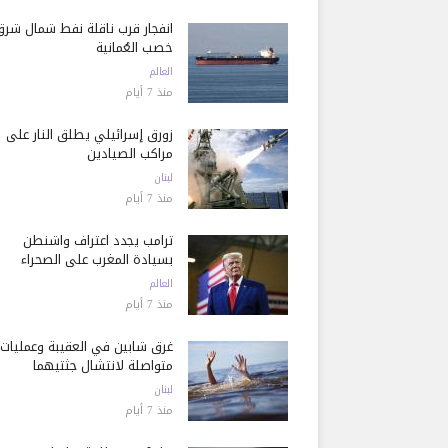
انفجار قرب ناقلة نفط شمال شرق
خصب العُمانية
العالم
منذ 7 أيام
زورق إسرائيلي يطلق النار على
مراكب الصيادين
لبنان
منذ 7 أيام
ترامب يجدد اعتراف واشنطن
بسيادة المغرب على الصحراء
العالم
منذ 7 أيام
غرق شابين في العقيبة وعمليات
متواصلة لانتشال جثتيهما
لبنان
منذ 7 أيام