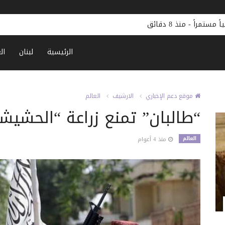
أدنوك: استهداف إحدى سفننا بصاروخ في مضيق هرمز
-
منذ 24 دقيقة
الرئيسية
لبنان
ال
موقع دعم الإخباري
الارشيف
العالم
“طالبان” تمنع زراعة “الحشيش
العالم
منذ 4 أعوام