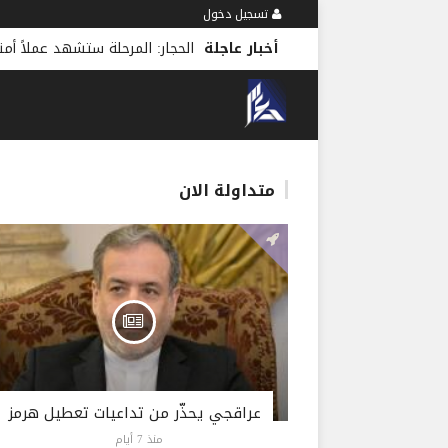
تسجيل دخول
أخبار عاجلة
متداولة الان
عراقجي يحذّر من تداعيات تعطيل هرمز
منذ 7 أيام