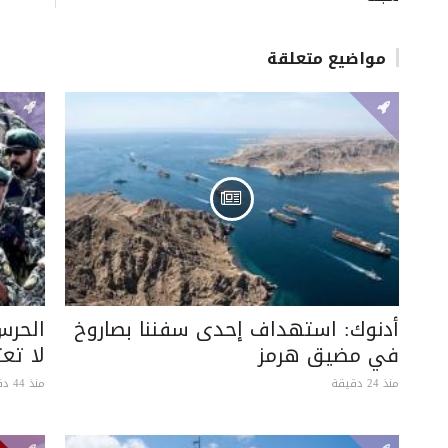
مواضيع متعلقة
أدنوك: استهداف إحدى سفننا بصاروخ
الحرس
في مضيق هرمز
لا تع
منذ 24 دقيقة
منذ 44 دقيقة