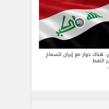
ق: هناك حوار مع إيران للسماح
ر النفط
ن