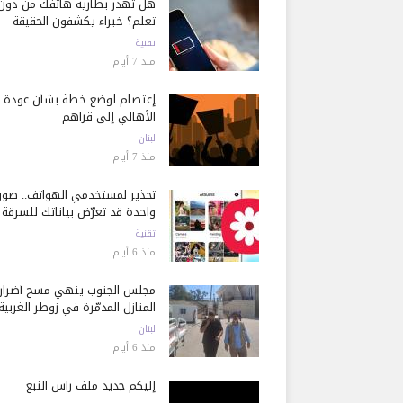
هل تُهدر بطارية هاتفك من دون
تعلم؟ خبراء يكشفون الحقيقة
تقنية
منذ 7 أيام
إعتصام لوضع خطة بشأن عودة
الأهالي إلى قراهم
لبنان
منذ 7 أيام
تحذير لمستخدمي الهواتف.. صور
واحدة قد تعرّض بياناتك للسرقة
تقنية
منذ 6 أيام
مجلس الجنوب ينهي مسح أضرار
المنازل المدمّرة في زوطر الغربية
لبنان
منذ 6 أيام
إليكم جديد ملف رأس النبع