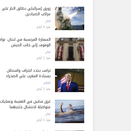
زورق إسرائيلي يطلق النار على
مراكب الصيادين
لبنان
منذ 6 أيام
السفارة الفرنسية في لبنان: نوا
الوقوف إلى جانب الجيش
لبنان
منذ 5 أيام
ترامب يجدد اعتراف واشنطن
بسيادة المغرب على الصحراء
العالم
منذ 5 أيام
غرق شابين في العقيبة وعمليات
متواصلة لانتشال جثتيهما
لبنان
منذ 5 أيام