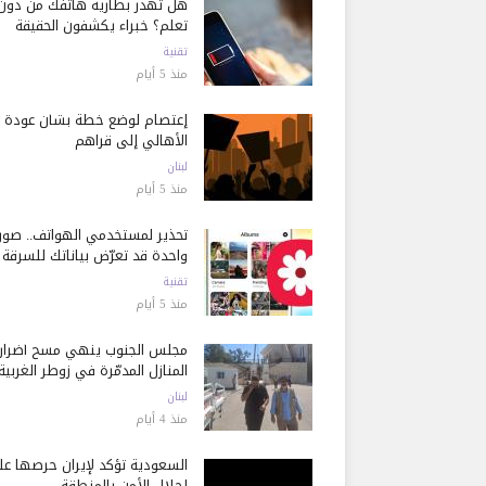
هل تُهدر بطارية هاتفك من دون
تعلم؟ خبراء يكشفون الحقيقة
تقنية
منذ 5 أيام
إعتصام لوضع خطة بشأن عودة
الأهالي إلى قراهم
لبنان
منذ 5 أيام
تحذير لمستخدمي الهواتف.. صور
واحدة قد تعرّض بياناتك للسرقة
تقنية
منذ 5 أيام
مجلس الجنوب ينهي مسح أضرار
المنازل المدمّرة في زوطر الغربية
لبنان
منذ 4 أيام
السعودية تؤكد لإيران حرصها ع
إحلال الأمن بالمنطقة