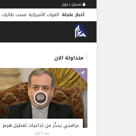
تسجيل دخول
أخبار عاجلة
القوات الأميركية تسحب طائرات ا
متداولة الان
عراقجي يحذّر من تداعيات تعطيل هرمز
منذ 6 أيام