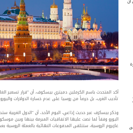
 أن
ة
أكد المتحدث باسم الكرملين دميتري بيسكوف، أن “قرار تسعير الغاز
تأديب الغرب، بل حرصاً من روسيا على عدم خسارة الدولارات واليورو ن
وذكر بيسكزف عبر حديث إذاعي، اليوم الأحد، أن “الدول الغربية ست
اليورو وفقاً لما نصت عليها الاتفاقيات المبرمة بينها وبين موسك
غازبروم الروسية، ستتلقى المدفوعات النهائية بالعملة الروسية بعد ش
لى