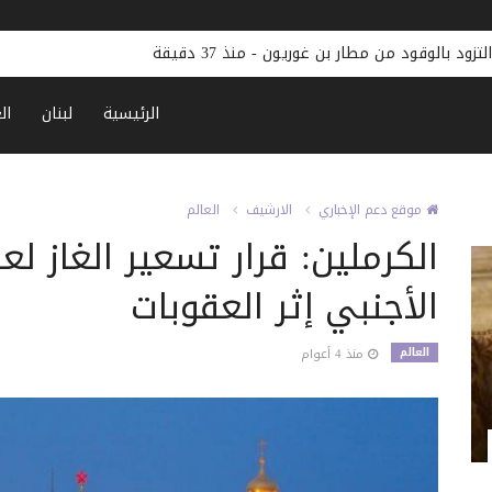
لتزود بالوقود من مطار بن غوريون
-
منذ 37 دقيقة
الرئيسية
لبنان
ال
موقع دعم الإخباري
الارشيف
العالم
الكرملين: قرار تسعير الغاز ل
الأجنبي إثر العقوبات
العالم
منذ 4 أعوام