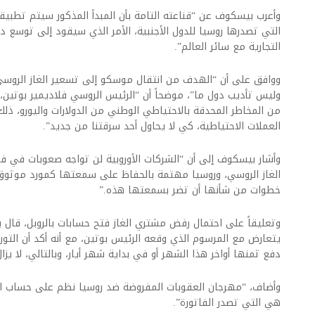
وأعرب بيسكوف عن “قناعته التامة بأن المبدأ المذكور سيتم تطبي
التي تصدرها روسيا للدول الأجنبية، الأمر الذي سيقود إلى توسع د
التجارية مع سائر العالم”.
ووافق على أن “الهدف من انتقال موسكو إلى تسعير الغاز الروسي ب
وليس تأديب دول ما”، موضحاً أن “الرئيس الروسي فلاديمير بوتين،
من المخاطر المحدقة بالاحتياطي الوطني من الدولارات واليورو، ذلك
العملات الاحتياطية، كي لا يحاول أحد سرقتنا من جديد”.
وأشار بيسكوف إلى أن “الشركات الأوروبية لن تواجه صعوبات في ف
الغاز الروسي، وروسيا مهتمة بالحفاظ على سمعتها كمورد موثوق ب
خطوات من شأنها أن تضر بسمعتها هذه.”
وتعليقاً على احتمال رفض مشتري الغاز فتح حسابات بالروبل، قال 
دفع ثمنها أواخر هذا الشهر أو في بداية شهر أيار، وبالتالي، لا يز
وأضاف، “مهرجان العقوبات المفروضة ضد روسيا نظم على حساب ال
هي التي تصدر الفاتورة”.