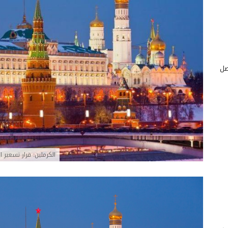
صل
الكرملين: قرار تسعير ا