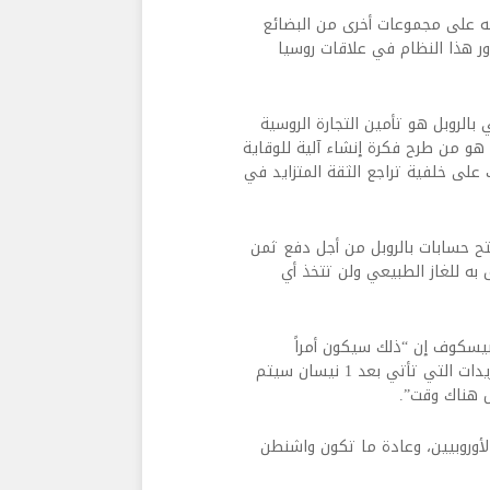
قه على مجموعات أخرى من البضائع
ور هذا النظام في علاقات روسيا
الروبل هو تأمين التجارة الروسية
 هو من طرح فكرة إنشاء آلية للوقاية
 على خلفية تراجع الثقة المتزايد في
تح حسابات بالروبل من أجل دفع ثمن
ه للغاز الطبيعي ولن تتخذ أي
بيسكوف إن “ذلك سيكون أمراً
يتعارض مع المرسوم الذي وقعه الرئيس بوتين، مع أنه أكد أن التوريدات التي تأتي بعد 1 نيسان سيتم
ال هناك وقت”.
أوروبيين، وعادة ما تكون واشنطن