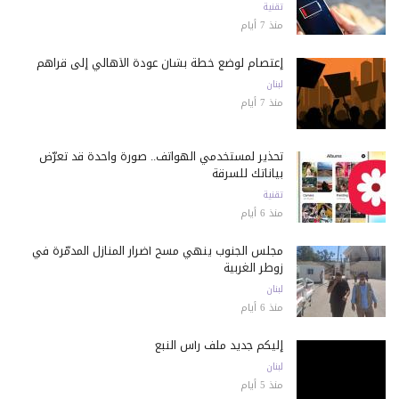
تقنية
منذ 7 أيام
إعتصام لوضع خطة بشأن عودة الأهالي إلى قراهم
لبنان
منذ 7 أيام
تحذير لمستخدمي الهواتف.. صورة واحدة قد تعرّض
بياناتك للسرقة
تقنية
منذ 6 أيام
مجلس الجنوب ينهي مسح أضرار المنازل المدمّرة في
زوطر الغربية
لبنان
منذ 6 أيام
إليكم جديد ملف رأس النبع
لبنان
منذ 5 أيام