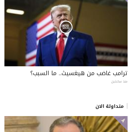
ترامب غاضب من هيغسيث.. ما السبب؟
منذ ساعتين
متداولة الان