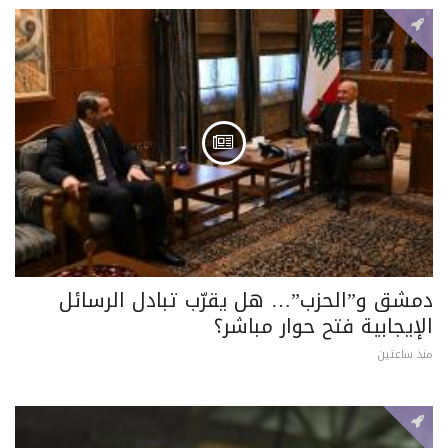
دمشق و”الحزب”… هل يقرّب تبادل الرسائل
الإيجابية فتح حوار مباشر؟
منذ ساعتين