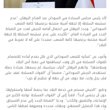
أكد رئيس مجلس السيادة في السودان عبد الفتاح البرهان، “عدم
تسليمه السلطة إلا لجهة أمينة منتخبة يرتضيها كافة الشعب
السوداني”. وجدد البرهان في احتفال أقامه الجيش لعدد من الضباط
الجدد في القيادة العام، “تأكيده على عدم تسليمه السلطة إلا لجهة
أمينة منتخبة يرتضيها كافة الشعب، مشددا على أنه لا تفريط في
البلاد”.
وأعرب عن “شكره للشعب السوداني الذي ظل يقدم أبناءه للانضمام
للقوات المسلحة في كل وقت، ليساهموا في حفظ أمن البلاد
وسلامتها”. واتهم البرهان “أحزاب سياسية، لم يسمها، بقيادة حملة
تستهدف الجيش السوداني”، مضيفاً أن “القوات المسلحة تقف على
قلب رجل واحد، فلا خوف من أي جهة أو تنظيم أو حزب”.
وتابع، “الجيش مستمر في خدمة البلاد بما يحفظ أمنها واستقرارها،
دون أن يخشى أحداً”، لافتاً إلى أن “القوات المسلحة تواجه الكثير من
الإشاعات والتلفيق والكذب”. ودعا “الضباط الجدد إلى عدم الانسياق
وراء هذا التضليل الممنهج، وجهات محددة ومعروفة لفظها الناس،