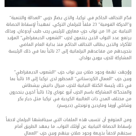
قدّم التحالف الحاكم في تركيا، والذي يضمّ حزبي “العدالة والتنمية”
و”الحركة القومية” 23 ملفاً للبرلمان التركي، تمهيداً لإسقاط الحصانة
النيابية عن 18 من نواب حزبٍ معارضٍ للرئيس رجب طيب أردوغان، وبذلك
يرتفع عدد النواب الذين ينتمون لحزب “الشعوب الديمقراطي” المؤيد
للأكراد والذين يطالب التحالف الحاكم منذ بداية العام الماضي
بتجريدهم من مقاعدهم البرلمانية إلى 27 نائباً بما في ذلك الرئيسة
المشاركة للحزب بروين بولدان.
ووُجِهت تهمة وجود صلاتٍ بين نواب حزب “الشعوب الديمقراطي”
وبين حزب “العمال الكردستاني” المحظور لدى تركيا إلى 18 نائباً بما
في ذلك رئيسة الكتلة النيابية للحزب ميرال دانيش بيشطاش
والمتحدّثة المشاركة باسم الحزب أبرو غوناي و12 نائباً آخرين ينحدرون
من مختلف المدن ذات الغالبية الكردية في تركيا مثل ديار بكر
وشانلي أورفا وماردين وتونجلي (ديرسم).
ومن المتوقع أن تتسبب هذه الملفات التي سيناقشها البرلمان لاحقاً
بإسقاط الحصانة النيابية عن أولئك النواب، ما يمهد الطريق أمام
سجنهم لاحقاً بذريعة وجود صلاتٍ بينهم وبين حزب “العمال