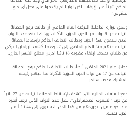
البرلمانية أو عند مخاطبتهم لأنصارهم، الأمر الذي وجد فيه التحالف
الحاكم شيئاً من الإرهاب، لكن نوابنا لم يقدموا على فعل أي جرمٍ
ملمّوس”.
وسبق لوزارة الداخلية التركية العام الماضي أن طالبت برفع الحصانة
النيابية عن 9 نواب من الحزب المؤيد للأكراد، وبذلك ارتفع عدد النواب
الذين ينتمون لهذا الحزب ويطالب التحالف الحاكم بإسقاط الحصانة
النيابية عنهم منذ العام الماضي إلى 27 بعدما كشف البرلمان التركي
عن طلباتٍ تهدف لإلغاء عضوية 18 نائبا آخرين مطلع الشهر الجاري.
وخلال عام 2021 الماضي أيضاً، طالب التحالف الحاكم برفع الحصانة
النيابية عن 17 من نواب الحزب المؤيد للأكراد بما فيهم رئيسه
المشارك مدحت سانجر.
ومع الملفات الحالية التي تهدف لإسقاط الحصانة النيابية عن 27 نائباً
من حزب “الشعوب الديمقراطي”، يصل عدد النواب الذين ترغب أنقرة
منذ نحو عامين بتجريدهم من هذا الحق الدستوري إلى 44 نائباً من
الحزب نفسه.