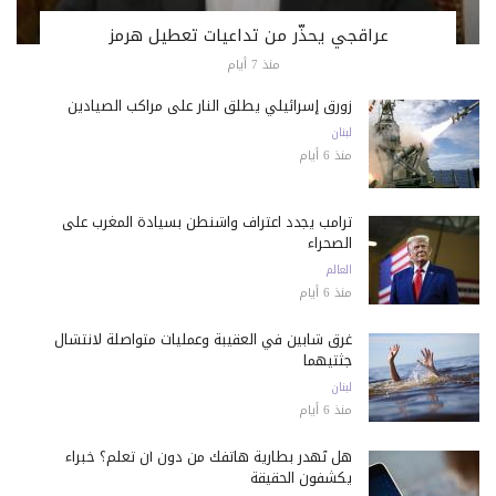
عراقجي يحذّر من تداعيات تعطيل هرمز
منذ 7 أيام
زورق إسرائيلي يطلق النار على مراكب الصيادين
لبنان
منذ 6 أيام
ترامب يجدد اعتراف واشنطن بسيادة المغرب على
الصحراء
العالم
منذ 6 أيام
غرق شابين في العقيبة وعمليات متواصلة لانتشال
جثتيهما
لبنان
منذ 6 أيام
هل تُهدر بطارية هاتفك من دون أن تعلم؟ خبراء
يكشفون الحقيقة