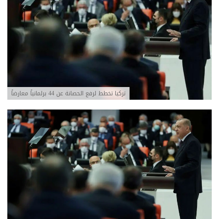
تركيا تخطط لرفع الحصانة عن 44 برلمانياً معارضاً