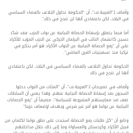
وأضاف لـ”العربية.نت”، أن “الحكومة تحاول التلاعب بالفضاء السياسي
في البلاد، لكن باعتقادي أنها لن تنجح في ذلك”.
أما فيما يتعلق بإسقاط الحصانة النيابية عن نواب الحزب، فقد شدّد
حسين كاتشماز، النائب في البرلمان التركي عن الحزب المؤيد للأكراد
على أن “رفع الحصانة النيابية عن النواب الأكراد هو أمر يتكرر في
تركيا منذ تسعينيات القرن الماضي”.
الحكومة تحاول التلاعب بالفضاء السياسي في البلاد، لكن باعتقادي
أنها لن تنجح في ذلك
وأضاف في تصريحاتٍ لـ”العربية.نت”، أن “المئات من النواب دخلوا
السجون بعد إسقاط الحصانة النيابية عنهم، وهذا يعني أن السلطات
تقف ضد ممارستهم المشروعة للسياسة”، مضيفاً أن “رفع الحصانات
النيابية عن نوابنا هو أمر غير شرعي ويهدف لإضعاف حزبنا”.
وتابع أن “كل طلبات رفع الحصانة استندت على نطق نوابنا لكلماتٍ من
قبيل الأكراد وكردستان والمساواة وما إلى ذلك خلال مداخلتهم