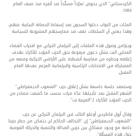
الكردستاني” الذي يخوض تمرّداً مسلّحاً ضد أنقرة منذ صيف العام
1984.
المئات من النواب دخلوا السجون بعد إسقاط الحصانة النيابية عنهم،
وهذا يعني أن السلطات تقف ضد ممارستهم المشروعة للسياسة
ويتزامن وصول هذه الملفات إلى البرلمان التركي مع اقتراب القضاء
المحلي البت بشأن دعوى مرفوعة بحق الحزب المؤيد للأكراد بهدف
إغلاقه وحظره من ممارسة أنشطته على الأراضي التركية ومنعه من
المشاركة في الانتخابات الرئاسية والبرلمانية المزعم عقدها العام
المقبل.
وستعقد جلسة حاسمة بشأن إغلاق حزب “الشعوب الديمقراطي”
الشهر المقبل بعد تأجيلها عدّة مرات، بحسب ما كشفت مصادر من
الحزب المؤيد للأكراد لـ”العربية.نت”.
وقال أرول قاطرجي أوغلو النائب في البرلمان التركي عن حزب
“الشعوب الديمقراطي” إن “التحالف الحاكم لن يتمكن من حظر حزبنا
خاصة مع وجود مشاكلٍ بين حزبي العدالة والتنمية والحركة القومية
حول هذه المسألة”.