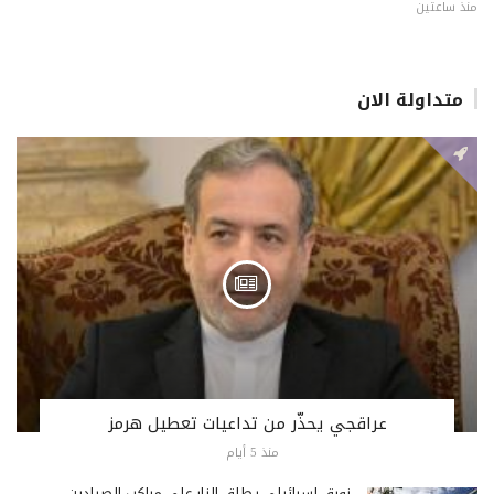
منذ ساعتين
متداولة الان
عراقجي يحذّر من تداعيات تعطيل هرمز
منذ 5 أيام
زورق إسرائيلي يطلق النار على مراكب الصيادين