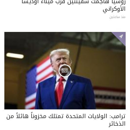
روسيا هاجمت سفينتين قرب ميناء أوديسا
الأوكراني
منذ ساعتين
ترامب: الولايات المتحدة تمتلك مخزوناً هائلاً من
الذخائر