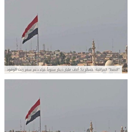
“النفط” العراقية: خسائر بـ5 آلاف مليار دينار سنوياً جراء دعم سعر زيت الوقود