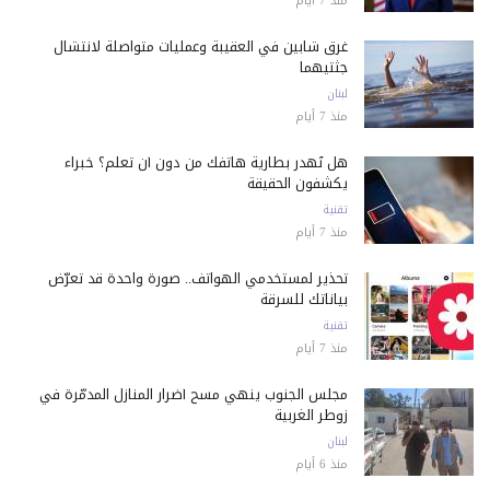
منذ 7 أيام
غرق شابين في العقيبة وعمليات متواصلة لانتشال
جثتيهما
لبنان
منذ 7 أيام
هل تُهدر بطارية هاتفك من دون أن تعلم؟ خبراء
يكشفون الحقيقة
تقنية
منذ 7 أيام
تحذير لمستخدمي الهواتف.. صورة واحدة قد تعرّض
بياناتك للسرقة
تقنية
منذ 7 أيام
مجلس الجنوب ينهي مسح أضرار المنازل المدمّرة في
زوطر الغربية
لبنان
منذ 6 أيام