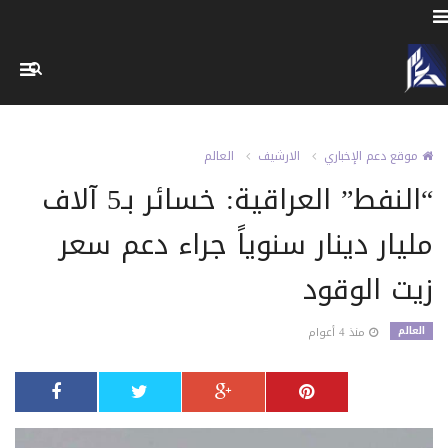
موقع دعم الإخباري
الارشيف
العالم
“النفط” العراقية: خسائر بـ5 آلاف
مليار دينار سنوياً جراء دعم سعر
زيت الوقود
العالم
منذ 4 أعوام