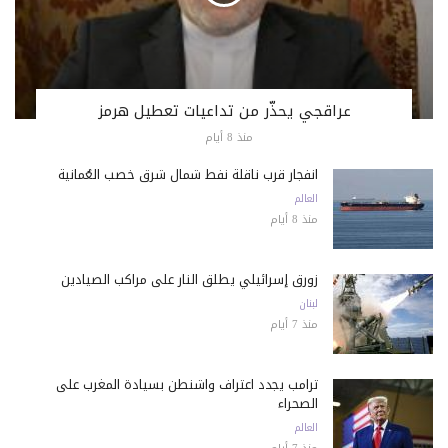
عراقجي يحذّر من تداعيات تعطيل هرمز
منذ 8 أيام
انفجار قرب ناقلة نفط شمال شرق خصب العُمانية
العالم
منذ 8 أيام
زورق إسرائيلي يطلق النار على مراكب الصيادين
لبنان
منذ 7 أيام
ترامب يجدد اعتراف واشنطن بسيادة المغرب على
الصحراء
العالم