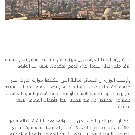
قالت وزارة النفط العراقية، إن موازنة الدولة تتكبد خسائر تقدر بخمسة
آلاف مليار دينار سنويا، جراء الدعم الحكومي لسعر زيت الوقود.
وأوضحت الوزارة أن الخسائر المالية التي تتكبدها موازنة الدولة تبلغ
خمسة آلاف مليار دينار سنويا جراء عدم تصدير جميع الكميات المنتجة
من زيت الوقود (النفط الأسود) أو بيعه وفقا لأسعار النشرة العالمية،
فضلا عن تخصيص جزء منه لتجهيز التجار وأصحاب المعامل بسعر
مدعوم.
يذكر أن سعر الطن الحالي من زيت الوقود وفقا للنشرة العالمية هو
900 ألف دينار (حوالي 616 دولارا أمريكيا)، بينما تقوم شركة توزيع
المنتجات النفطية بتجهيز النفط الأسود للمعامل والمصانع المحلية