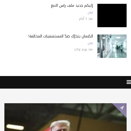
إليكم جديد ملف رأس النبع
لبنان
منذ 5 أيام
الضّمان يتحرّك ضدّ المستشفيات المخالفة!
لبنان
منذ يوم واحد