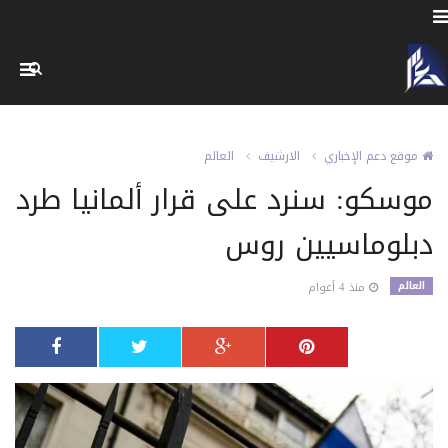
موقع دعم الإخباري
الارشيف
العالم
موسكو: سنرد على قرار ألمانيا طرد
دبلوماسيين روس
العالم
منذ 4 أعوام