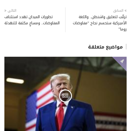
السابق
التالى
ترقّب لتعليق واشنطن.. واللغة
تطورات الميدان تهدد استئناف
الأميركية ستحسم نجاح “مفاوضات
المفاوضات.. ومساعٍ مكثفة للتهدئة
روما”
مواضيع متعلقة