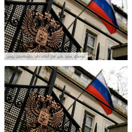
موسكو: سنرد على قرار ألمانيا طرد دبلوماسيين روس