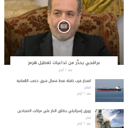
عراقجي يحذّر من تداعيات تعطيل هرمز
منذ 7 أيام
انفجار قرب ناقلة نفط شمال شرق خصب العُمانية
العالم
منذ 7 أيام
زورق إسرائيلي يطلق النار على مراكب الصيادين
لبنان
منذ 7 أيام