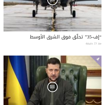
“إف-35” تحلّق فوق الشرق الأوسط
منذ 23 دقيقة