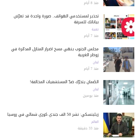
منذ 8 أيام
تحذير لمستخدمي الهواتف.. صورة واحدة قد تعرّض
بياناتك للسرقة
تقنية
منذ 7 أيام
مجلس الجنوب ينهي مسح أضرار المنازل المدمّرة في
زوطر الغربية
لبنان
منذ 7 أيام
الضّمان يتحرّك ضدّ المستشفيات المخالفة!
لبنان
منذ يومين
زيلينسكي: نشر 50 ألف جندي كوري شمالي في روسيا
العالم
منذ 33 دقيقة