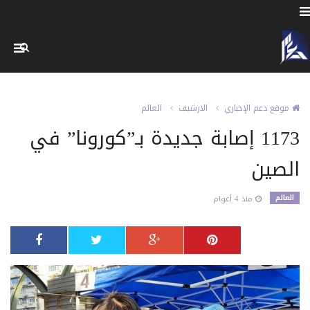
موقع دعم الإخباري
الارشيف
العالم
1173 إصابة جديدة بـ”كورونا” في
الصين
العالم
منذ 4 أعوام