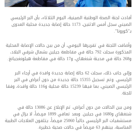
أفادت لجنة الصحة الوطنية الصينية، اليوم الثلاثاء، بأن البر الرئيسي
الصيني سجل أمس الاثنين، 1173 حالة إصابة جديدة محلية العدوى
بـ”كورونا”.
وأضافت اللجنة في تقريرها اليومي، أن من بين حالات الإصابة المحلية
المذكورة سجلت 792 حالة في مقاطعة جيلين بشمال شرقي البلاد،
و268 حالة في مدينة شنغهاي، و17 حالة في مقاطعة هيلونغجيانغ.
وإلى جانب ذلك، سجلت 62 حالة إصابة جديدة وافدة في أرجاء البر
الرئيسي. وتم تسجيل 15355 حالة جديدة من دون أعراض في البر
الرئيسي الصيني، بما فيها 15239 حالة محلية و116 حالة وافدة، وفقا
للجنة.
ومن بين الحالات من دون أعراض، تم الإبلاغ عن 13086 حالة في
شنغهاي و1680 في جيلين. وبعد تعافي 1899 مريضاً، لا يزال في
مستشفيات البر الرئيسي حالياً 25060 مريضاً، يتلقون العلاجات الطبية
المناسبة، بينهم 63 مريضاً في حالات صحية خطيرة.