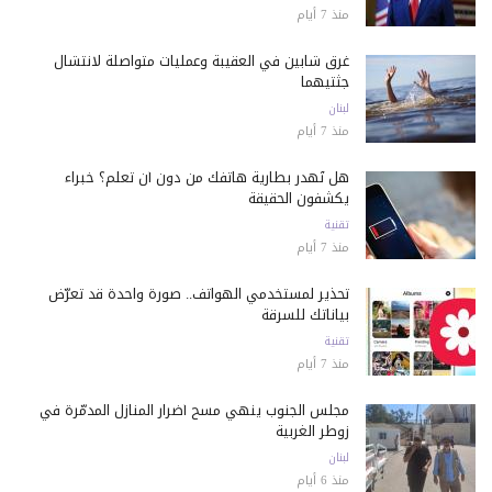
منذ 7 أيام
غرق شابين في العقيبة وعمليات متواصلة لانتشال
جثتيهما
لبنان
منذ 7 أيام
هل تُهدر بطارية هاتفك من دون أن تعلم؟ خبراء
يكشفون الحقيقة
تقنية
منذ 7 أيام
تحذير لمستخدمي الهواتف.. صورة واحدة قد تعرّض
بياناتك للسرقة
تقنية
منذ 7 أيام
مجلس الجنوب ينهي مسح أضرار المنازل المدمّرة في
زوطر الغربية
لبنان
منذ 6 أيام