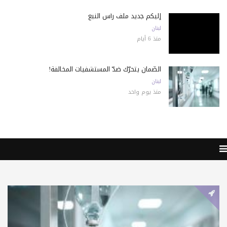
إليكم جديد ملف رأس النبع
لبنان
منذ 6 أيام
الضّمان يتحرّك ضدّ المستشفيات المخالفة!
لبنان
منذ يوم واحد