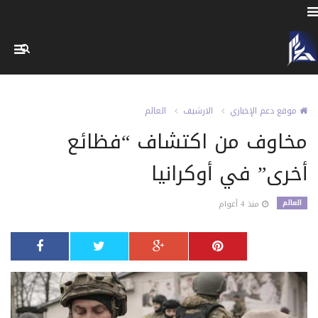
موقع دعم الإخباري
الارشيف
العالم
مخاوف من اكتشاف “فظائع
أخرى” في أوكرانيا
العالم
منذ 4 أعوام