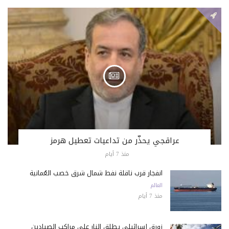
عراقجي يحذّر من تداعيات تعطيل هرمز
منذ 7 أيام
انفجار قرب ناقلة نفط شمال شرق خصب العُمانية
العالم
منذ 7 أيام
زورق إسرائيلي يطلق النار على مراكب الصيادين