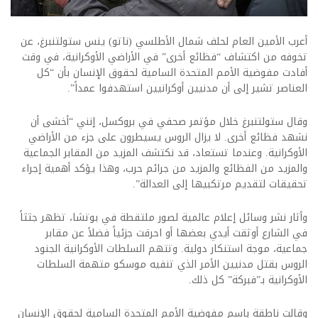
أعرب الأمين العام لحلف شمال الأطلسي (ناتو) ينس ستولتنبرغ، عن
تخوفه من اكتشاف “فظائع أخرى” في الأراضي الأوكرانية، في وقت
أفادت مفوضية الأمم المتحدة السامية لحقوق الإنسان بأن “كل
العناصر تشير إلى أن مدنيين أوكرانيين استهدفوا عمداً”.
وقال ستولتنبرغ خلال مؤتمر صحفي في بروكسل، إنني “أخشى أن
نشهد فظائع أخرى. لا يزال الروس يسيطرون على جزء من الأراضي
الأوكرانية. وعندما تستعاد، قد نكتشف المزيد من المقابر الجماعية
والمزيد من الفظائع والمزيد من جرائم حرب، وهذا يؤكد أهمية إجراء
تحقيقات لتقديم مرتكبيها إلى العدالة”.
وأثار نشر وسائل إعلام عالمية لصور ملتقطة في بوتشا، تظهر جثثاً
في الشارع أوثقت أيدي بعضها أو احرقت جزئياً فضلاً عن مقابر
جماعية، موجة استنكار دولية. وتتهم السلطات الأوكرانية الجنود
الروس بقتل مدنيين الأمر الذي تنفيه موسكو متهمة السلطات
الأوكرانية بـ”فبركة” كل ذلك.
وقالت ناطقة باسم مفوضية الأمم المتحدة السامية لحقوق الإنسان