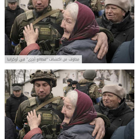
مخاوف من اكتشاف “فظائع أخرى” في أوكرانيا