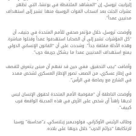
إليزابيت ثروسل، إن “المشاهد الملتقطة في بوتشا، التي تظهر
عشرات الجثث بعد انسحاب القوات الروسية منها تشير إلى استهداف
مدنيين عمداً”.
وأوضحت ثروسل، خلال مؤتمر صحفي للأمم المتحدة في جنيف، أن
“كل المؤشرات تشير إلى أن الضحايا استهدفوا عمداً وقتلوا مباشرة.
وهذه الأدلة مقلقة جداً”. وشددت على أن “القانون الإنساني الدولي
يمنع استهداف المدنيين عمدا ما يشكل جريمة حرب”.
وأضافت “يجب التحقيق. ففي حين قد نفهم أن مبنى يتعرض للقصف
في إطار عسكري، من الصعب تصور الإطار العسكري لشخص ممدد
في الشارع مع رصاصة في الرأس”.
وأوضحت الناطقة أن “مفوضية الأمم المتحدة لحقوق الإنسان ليس
لديها راهناً أي شخص على الأرض في هذه المدينة الواقعة قرب
كييف”.
وطالب الرئيس الأوكراني، فولوديمير زيلنسكي، بـ”محاسبة” روسيا
لارتكابها “جرائم الحرب” خلال حربها على بلاده.