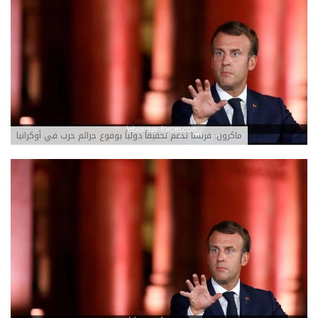
ماكرون: فرنسا تدعم تحقيقاً دولياً بوقوع جرائم حرب في أوكرانيا