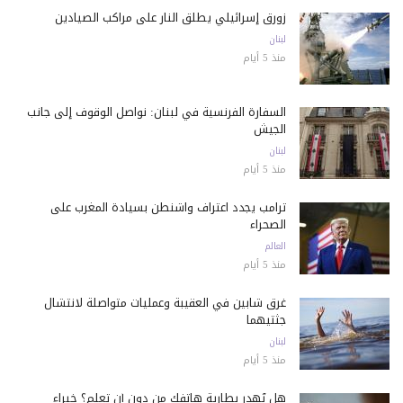
زورق إسرائيلي يطلق النار على مراكب الصيادين
لبنان
منذ 5 أيام
السفارة الفرنسية في لبنان: نواصل الوقوف إلى جانب
الجيش
لبنان
منذ 5 أيام
ترامب يجدد اعتراف واشنطن بسيادة المغرب على
الصحراء
العالم
منذ 5 أيام
غرق شابين في العقيبة وعمليات متواصلة لانتشال
جثتيهما
لبنان
منذ 5 أيام
هل تُهدر بطارية هاتفك من دون أن تعلم؟ خبراء