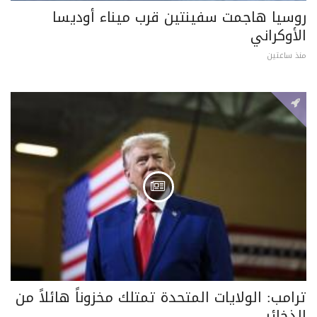
روسيا هاجمت سفينتين قرب ميناء أوديسا
الأوكراني
منذ ساعتين
ترامب: الولايات المتحدة تمتلك مخزوناً هائلاً من
الذخائر