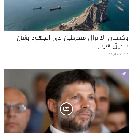
باكستان: لا نزال منخرطين في الجهود بشأن
مضيق هرمز
منذ 39 دقيقة