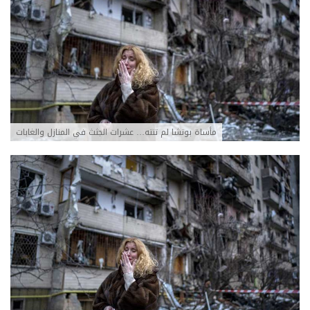
مأساة بوتشا لم تنته… عشرات الجثث في المنازل والغابات