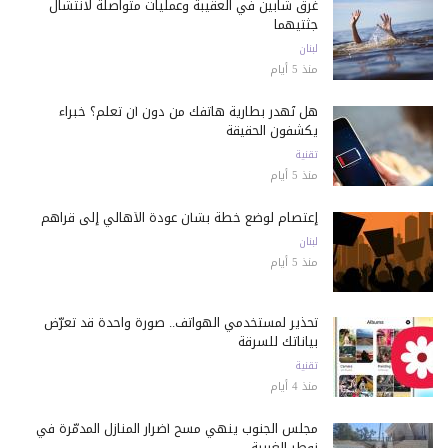
غرق شابين في العقيبة وعمليات متواصلة لانتشال
جثتيهما
لبنان
منذ 5 أيام
هل تُهدر بطارية هاتفك من دون أن تعلم؟ خبراء
يكشفون الحقيقة
تقنية
منذ 5 أيام
إعتصام لوضع خطة بشأن عودة الأهالي إلى قراهم
لبنان
منذ 5 أيام
تحذير لمستخدمي الهواتف.. صورة واحدة قد تعرّض
بياناتك للسرقة
تقنية
منذ 4 أيام
مجلس الجنوب ينهي مسح أضرار المنازل المدمّرة في
زوطر الغربية