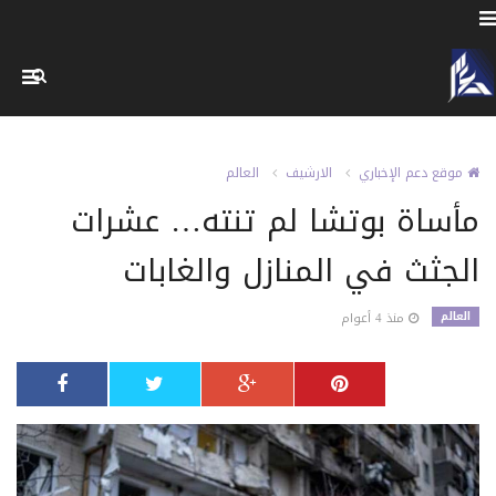
موقع دعم الإخباري
الارشيف
العالم
مأساة بوتشا لم تنته… عشرات
الجثث في المنازل والغابات
العالم
منذ 4 أعوام