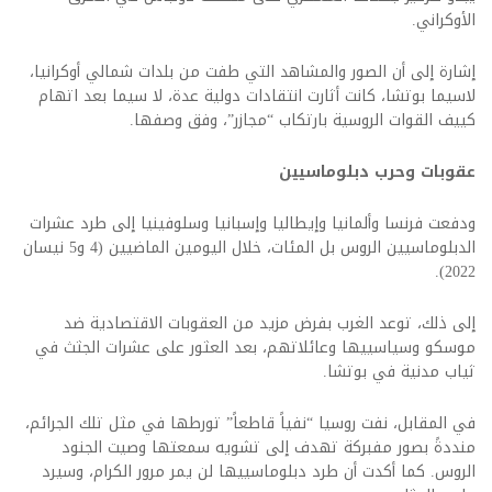
الأوكراني.
إشارة إلى أن الصور والمشاهد التي طفت من بلدات شمالي أوكرانيا،
لاسيما بوتشا، كانت أثارت انتقادات دولية عدة، لا سيما بعد اتهام
كييف القوات الروسية بارتكاب “مجازر”، وفق وصفها.
عقوبات وحرب دبلوماسيين
ودفعت فرنسا وألمانيا وإيطاليا وإسبانيا وسلوفينيا إلى طرد عشرات
الدبلوماسيين الروس بل المئات، خلال اليومين الماضيين (4 و5 نيسان
2022).
إلى ذلك، توعد الغرب بفرض مزيد من العقوبات الاقتصادية ضد
موسكو وسياسييها وعائلاتهم، بعد العثور على عشرات الجثث في
ثياب مدنية في بوتشا.
في المقابل، نفت روسيا “نفياً قاطعاً” تورطها في مثل تلك الجرائم،
منددةً بصور مفبركة تهدف إلى تشويه سمعتها وصيت الجنود
الروس. كما أكدت أن طرد دبلوماسييها لن يمر مرور الكرام، وسيرد