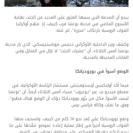
يبدو أن الصدمة التي سببها العثور على العديد من الجثث نهاية
الأسبوع الماضي في مدينة بوتشا قرب كييف، إذ تتهم أوكرانيا
القوات الروسية بارتكاب “مجزرة”، لم تنته.
وكشف وزير الداخلية الأوكراني دينيس موناستيرسكي، الذي زار مدينة
بوتشا أمس الثلاثاء، أن “عشرات الجثث” لا تزال في المنازل وفي
الغابات المحيطة بالمدينة.
الوضع أسوأ في بوروديانكا
فيما أكد أوليكسي أريستوفيتش، مستشار الرئاسة الأوكرانية، في
مقطع فيديو بث عبر “يوتيوب” مساء أمس الثلاثاء أيضاً، أن “بوتشا
ليست الأسوأ، فكل من يزُور بوروديانكا يؤكد أن الوضع هناك فظيع”،
وفق ما نقلت وكالة فرانس برس.
وتقع بوروديانكا على بُعد نحو 50 كلم من كييف، وانسحبت منها
القوات الروسية أخيراً في إطار عملية إعادة تموضع تنفّذها على ما
يبدو لتركيز جهدها العسكري على منطقة دونباس في الشرق