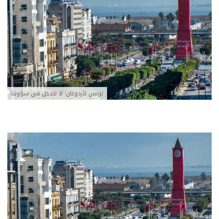
تونس لأردوغان: لا تتدخل في شؤوننا