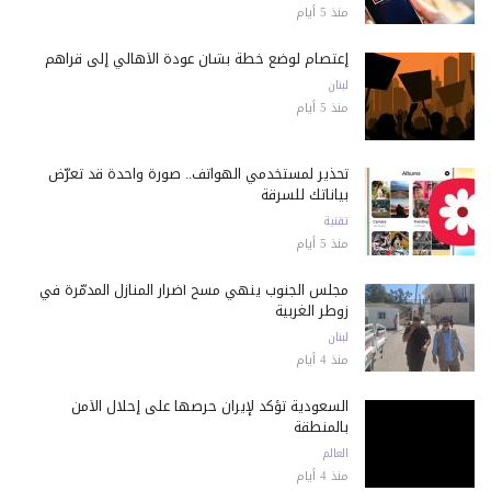
منذ 5 أيام
إعتصام لوضع خطة بشأن عودة الأهالي إلى قراهم
لبنان
منذ 5 أيام
تحذير لمستخدمي الهواتف.. صورة واحدة قد تعرّض
بياناتك للسرقة
تقنية
منذ 5 أيام
مجلس الجنوب ينهي مسح أضرار المنازل المدمّرة في
زوطر الغربية
لبنان
منذ 4 أيام
السعودية تؤكد لإيران حرصها على إحلال الأمن
بالمنطقة
العالم
منذ 4 أيام