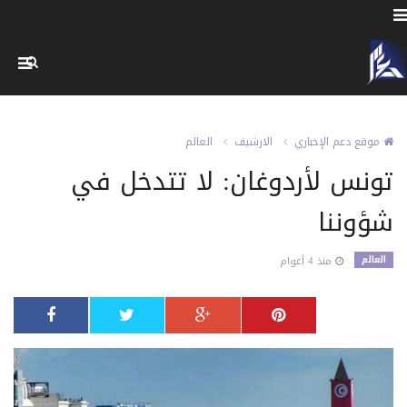
موقع دعم الإخباري
الارشيف
العالم
تونس لأردوغان: لا تتدخل في
شؤوننا
العالم
منذ 4 أعوام