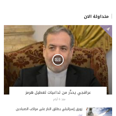
متداولة الان
عراقجي يحذّر من تداعيات تعطيل هرمز
منذ 6 أيام
زورق إسرائيلي يطلق النار على مراكب الصيادين
لبنان