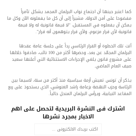
كما اعتبر حينها أن اجتماع نواب البرلمان المجمد يشكل تآمراً
مفضوحا على أمن الدولة، مشيراً إلى أن كل ما يفعلونه الآن وكل ما
يمكن أن يفعلوه في المستقبل، “لا قيمة قانونية له ولا قيمة
قانونية لأي قرار مزعوم، ولأي قرار يتوهمون أنه قرار”.
أتت تلك الخطوة أو القرار الرئاسي رداً على جلسة عامة عقدها
البرلمان المجمّد عن بعد، وحضرها أكثر من 100 نائب، صادقوا خلالها
على مشروع قانون يلغي الإجراءات الاستثنائية التي أعلنها سعيد
صيف العام الماضي.
يذكر أن تونس تعيش أزمة سياسية منذ أكثر من سنة، لاسيما بين
الرئاسة وحزب النهضة بزعامة راشد الغنوشي، الذي يستحوذ على ربع
المقاعد النيابية، ويرأس البرلمان المنحل حالياً.
اشترك فى النشرة البريدية لتحصل على اهم
الاخبار بمجرد نشرها