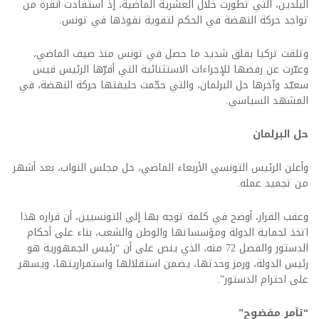
البلدين، التي تطورت خلال العشرية الماضية، إذ استفادت أنقرة من
تواجد حركة النهضة في الحكم لتقوية نفوذها في تونس.
وتلقت تركيا بقلق شديد ما حصل في تونس منذ صيف الماضي،
وعبّرت عن رفضها للإجراءات الاستثنائية التي أقرّها الرئيس قيس
سعيّد وآخرها حل البرلمان، والتي حجّمت حليفتها حركة النهضة، في
المشهد السياسي.
حل البرلمان
وأعلن الرئيس التونسي الأربعاء الماضي، حل مجلس النواب، بعد أشهر
من تجميد عمله.
وعقب القرار، أوضح في كلمة توجه بها إلى التونسيين، أن قراره هذا
اتخذ لحماية الدولة ومؤسساتها والوطن والشعب، بناء على أحكام
الدستور والفصل 72 منه، الذي ينص على أن “رئيس الجمهورية هو
رئيس الدولة، ورمز وحدتها، يضمن استقلالها واستمراريتها، ويسهر
على احترام الدستور”.
“تآمر مفضوح”