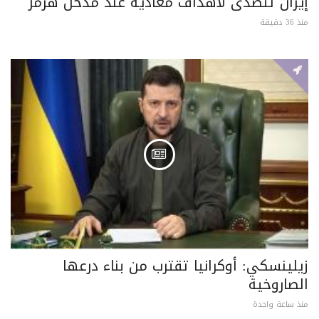
إيران تتصدى لأهداف معادية عند مدخل هرمز
منذ 36 دقيقة
زيلينسكي: أوكرانيا تقترب من بناء درعها
الصاروخية
منذ ساعة واحدة