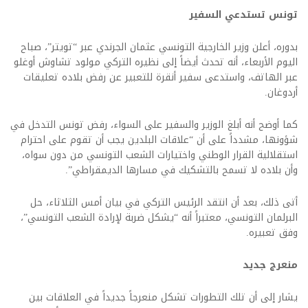
تونس تستدعي السفير
بدوره، أعلن وزير الخارجية التونسي عثمان الجرندي عبر “تويتر”، صباح
اليوم الأربعاء، أنه تحدث أيضاً إلى نظيره التركي مولود تشاوش أوغلو
عبر الهاتف، واستدعى سفير أنقرة للتعبير عن رفض بلاده تعليقات
أردوغان.
كما أوضح أنه أبلغ الوزير والسفير على السواء، رفض تونس التدخل في
شؤونها، مشدداً على أن “علاقات البلدين يجب أن تقوم على احترام
استقلالية القرار الوطني واختيارات الشعب التونسي من دون سواه،
وأن بلاده لا تسمح بالتشكيك في مسارها الديمقراطي”.
أتى ذلك، بعد أن انتقد الرئيس التركي في بيان أمس الثلاثاء، حل
البرلمان التونسي، معتبراً أنه “يشكل ضربة لإرادة الشعب التونسي”،
وفق تعبيره.
منعرج جديد
يشار إلى أن تلك التطورات تشكل منعرجاً جديداً في العلاقات بين