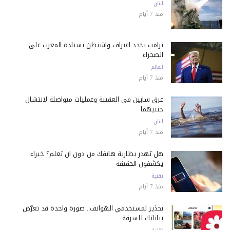
لبنان
منذ 7 أيام
ترامب يجدد اعتراف واشنطن بسيادة المغرب على
الصحراء
العالم
منذ 7 أيام
غرق شابين في العقيبة وعمليات متواصلة لانتشال
جثتيهما
لبنان
منذ 7 أيام
هل تُهدر بطارية هاتفك من دون أن تعلم؟ خبراء
يكشفون الحقيقة
تقنية
منذ 7 أيام
تحذير لمستخدمي الهواتف.. صورة واحدة قد تعرّض
بياناتك للسرقة