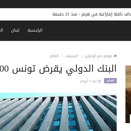
داف ناقلة إماراتية في هرمز
-
منذ 21 دقيقة
الرئيسية
لبنان
ال
موقع دعم الإخباري
الارشيف
العالم
البنك الدولي يقرض تونس 400 مليون دولار
العالم
منذ 4 أعوام