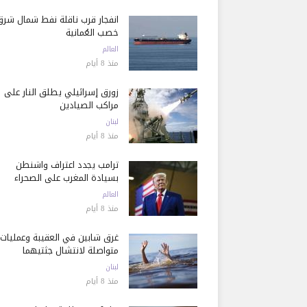
انفجار قرب ناقلة نفط شمال شرق
خصب العُمانية
العالم
منذ 8 أيام
زورق إسرائيلي يطلق النار على
مراكب الصيادين
لبنان
منذ 8 أيام
ترامب يجدد اعتراف واشنطن
بسيادة المغرب على الصحراء
العالم
منذ 8 أيام
غرق شابين في العقيبة وعمليات
متواصلة لانتشال جثتيهما
لبنان
منذ 8 أيام