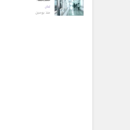
لبنان
منذ يومين