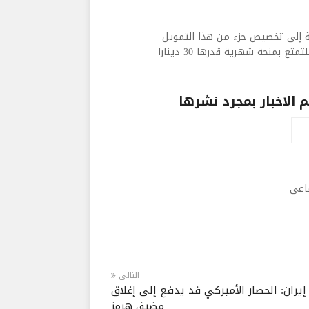
ة إلى تخصيص جزء من هذا التمويل
لفائدة العائلات الفقيرة التي لديها أطفال من دون الست سنوات للتمتع بمنحة شهرية قدرها 30 دينارا
الاخبار بمجرد نشرها
ماعى
التالى
إيران: الحصار الأميركي قد يدفع إلى إغلاق
مضيق هرمز