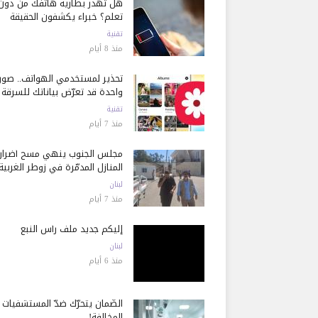
هل تُهدر بطارية هاتفك من دون
تعلم؟ خبراء يكشفون الحقيقة
تقنية
منذ 8 أيام
تحذير لمستخدمي الهواتف.. صور
واحدة قد تعرّض بياناتك للسرقة
تقنية
منذ 7 أيام
مجلس الجنوب ينهي مسح أضرار
المنازل المدمّرة في زوطر الغربية
لبنان
منذ 7 أيام
إليكم جديد ملف رأس النبع
لبنان
منذ 6 أيام
الضّمان يتحرّك ضدّ المستشفيات
المخالفة!