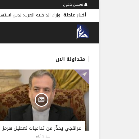
تسجيل دخول
أخبار عاجلة
وزراء الداخلية العرب: ندين استه
متداولة الان
عراقجي يحذّر من تداعيات تعطيل هرمز
منذ 9 أيام