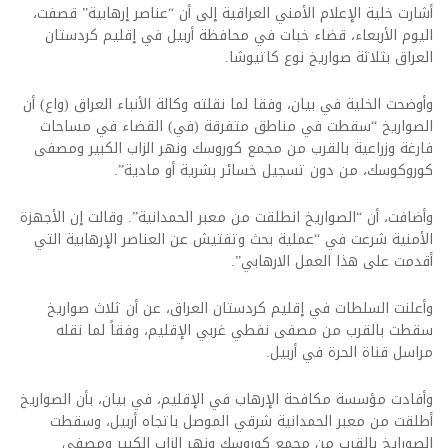
أشارت خلية الإعلام الأمني العراقية إلى أن “عناصر إرهابية” قصفت،
اليوم الأربعاء، قضاء خبات في محافظة أربيل في إقليم كردستان
العراق بثلاثة صواريخ نوع كاتيوشا.
وأوضحت الخلية في بيان، وفقا لما نقلته وكالة الأنباء العراق (واع) أن
الصواريخ “سقطت في مناطق متفرقة (في) القضاء في مساحات
فارغة وزراعية بالقرب من مجمع كوروسك ونهر الزاب الكبير ومصفى
كوروكوسك، من دون تسجيل خسائر بشرية أو مادية”.
وأضافت، أن “الصواريخ انطلقت من معبر الحمدانية”. وقالت إن الأجهزة
الأمنية شرعت في “عملية بحث وتفتيش عن العناصر الإرهابية التي
أقدمت على هذا العمل الارهابي”.
وأعلنت السلطات في إقليم كردستان العراق، عن أن ثلاث صواريخ
سقطت بالقرب من مصفى نفطي غربي الإقليم، وفقاً لما نقله
مراسل قناة الحرة في أربيل.
وأفادت مؤسسة مكافحة الإرهاب في الإقليم، في بيان، بأن الصواريخ
أطلقت من معبر الحمدانية شرقي الموصل باتجاه أربيل، وسقطت
الصورايخ بالقرب من مجمع كوروسك ونهر الزاب الكبير ومصفى