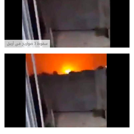
سقوط 3 صواريخ في أربيل