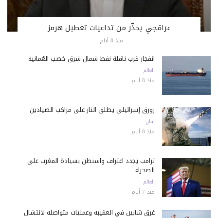
عراقجي يحذّر من تداعيات تعطيل هرمز
منذ 8 أيام
انفجار قرب ناقلة نفط شمال شرق خصب العُمانية
العالم
منذ 8 أيام
زورق إسرائيلي يطلق النار على مراكب الصيادين
لبنان
منذ 8 أيام
ترامب يجدد اعتراف واشنطن بسيادة المغرب على
الصحراء
العالم
منذ 7 أيام
غرق شابين في العقيبة وعمليات متواصلة لانتشال