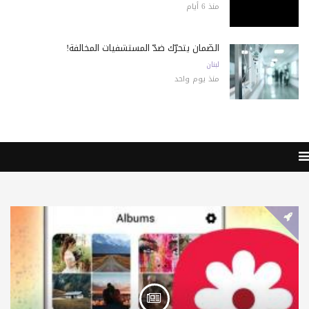
منذ 6 أيام
الضّمان يتحرّك ضدّ المستشفيات المخالفة!
لبنان
منذ يوم واحد