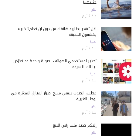
جثتيهما
لبنان
منذ 7 أيام
هل تُهدر بطارية هاتفك من دون أن تعلم؟ خبراء
يكشفون الحقيقة
تقنية
منذ 7 أيام
تحذير لمستخدمي الهواتف.. صورة واحدة قد تعرّض
بياناتك للسرقة
تقنية
منذ 7 أيام
مجلس الجنوب ينهي مسح أضرار المنازل المدمّرة في
زوطر الغربية
لبنان
منذ 6 أيام
إليكم جديد ملف رأس النبع
لبنان