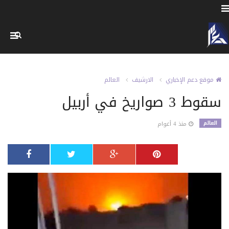
موقع دعم الإخباري
الارشيف
العالم
سقوط 3 صواريخ في أربيل
العالم
منذ 4 أعوام