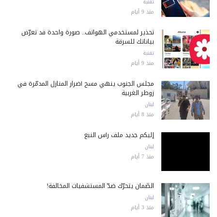
تقنية
منذ 9 أيام
تحذير لمستخدمي الهواتف.. صورة واحدة قد تعرّض
بياناتك للسرقة
تقنية
منذ 9 أيام
مجلس الجنوب ينهي مسح أضرار المنازل المدمّرة في
زوطر الغربية
لبنان
منذ 8 أيام
إليكم جديد ملف رأس النبع
لبنان
منذ 7 أيام
الضّمان يتحرّك ضدّ المستشفيات المخالفة!
لبنان
منذ 3 أيام