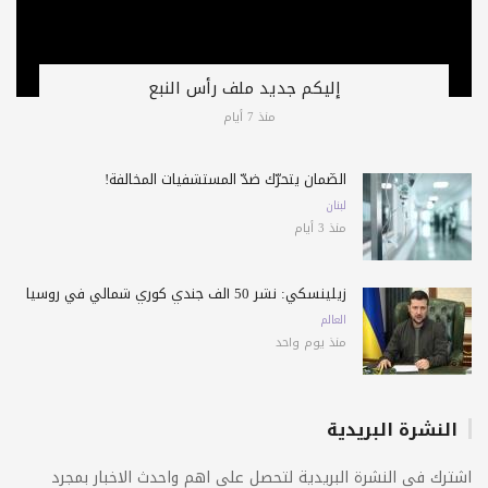
إليكم جديد ملف رأس النبع
منذ 7 أيام
الضّمان يتحرّك ضدّ المستشفيات المخالفة!
لبنان
منذ 3 أيام
زيلينسكي: نشر 50 ألف جندي كوري شمالي في روسيا
العالم
منذ يوم واحد
النشرة البريدية
اشترك فى النشرة البريدية لتحصل على اهم واحدث الاخبار بمجرد