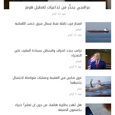
عراقجي يحذّر من تداعيات تعطيل هرمز
منذ 10 أيام
انفجار قرب ناقلة نفط شمال شرق خصب العُمانية
العالم
منذ 10 أيام
ترامب يجدد اعتراف واشنطن بسيادة المغرب على
الصحراء
العالم
منذ 9 أيام
غرق شابين في العقيبة وعمليات متواصلة لانتشال
جثتيهما
لبنان
منذ 9 أيام
هل تُهدر بطارية هاتفك من دون أن تعلم؟ خبراء
يكشفون الحقيقة