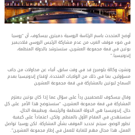
أوضح المتحدث باسم الرئاسة الروسية دميتري بيسكوف، أن “روسيا
في ضوء موقف الغرب من عدم مشاركة الرئيس الروسي فلاديمير
بوتين في قمة مجموعة العشرين، ستسترشد بالدولة المنظمة،
إندونيسيا.”
ونشرت وكالة بلومبرغ قد في وقت سابق، أنباء عن محاولات من جانب
مسؤولين، بما في ذلك من الولايات المتحدة، لإقناع إندونيسيا بعدم
السماح لبوتين بالمشاركة في قمة مجموعة العشرين
وقال بيسكوف للصحفيين رداً على سؤال عما إذا كان بوتين يعتزم
المشاركة في قمة مجموعة العشرين، “سنستوضح هذا الأمر. على كل
حال، إندونيسيا هي الدولة المنظمة والرئيسة. وبطبيعة الحال،
سنستهدي في المقام الأول بالمنظم. ولكن، اعتماداً على كيفية
تطور الوضع، سيتم تحديد الموقف بشأن المشاركة. لكن روسيا تواصل
العمل، هذا مجال مهم للغاية للعمل في إطار مجموعة العشرين”.