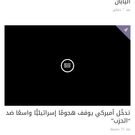
اليابان
منذ 7 دقائق
تدخّل أميركي يوقف هجومًا إسرائيليًّا واسعًا ضد
“الحزب”
منذ 32 دقيقة