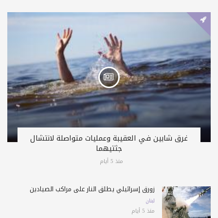
غرق شابين في العقيبة وعمليات متواصلة لانتشال
جثتيهما
منذ 5 أيام
زورق إسرائيلي يطلق النار على مراكب الصيادين
لبنان
منذ 5 أيام