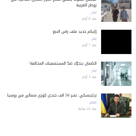
زوطر الغربية
لبنان
منذ 8 أيام
إليكم جديد ملف رأس النبع
لبنان
منذ 7 أيام
الضّمان يتحرّك ضدّ المستشفيات المخالفة!
لبنان
منذ 3 أيام
زيلينسكي: نشر 50 ألف جندي كوري شمالي في روسيا
العالم
منذ 24 ساعة