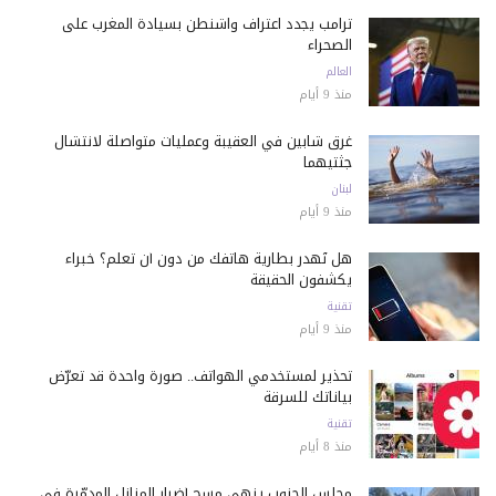
ترامب يجدد اعتراف واشنطن بسيادة المغرب على
الصحراء
العالم
منذ 9 أيام
غرق شابين في العقيبة وعمليات متواصلة لانتشال
جثتيهما
لبنان
منذ 9 أيام
هل تُهدر بطارية هاتفك من دون أن تعلم؟ خبراء
يكشفون الحقيقة
تقنية
منذ 9 أيام
تحذير لمستخدمي الهواتف.. صورة واحدة قد تعرّض
بياناتك للسرقة
تقنية
منذ 8 أيام
مجلس الجنوب ينهي مسح أضرار المنازل المدمّرة في