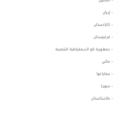
– الغابون
– إيران
– كازاخستان
– قرغيزستان
– جمهورية لاو الديمقراطية الشعبية
– مالي
– نيغاراغوا
– سوريا
– طاجيكستان