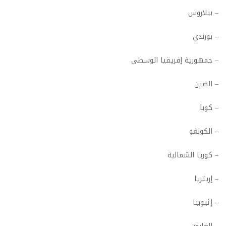
– بيلاروس
– بورندي
– جمهورية إفريقيا الوسطى
– الصين
– كوبا
– الكونغو
– كوريا الشمالية
– إريتريا
– إثيوبيا