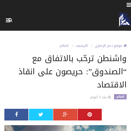
موقع دعم الإخباري
الارشيف
العالم
واشنطن ترحّب بالاتفاق مع
“الصندوق”: حريصون على انقاذ
الاقتصاد
العالم
منذ 4 أعوام