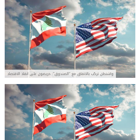
واشنطن ترحّب بالاتفاق مع “الصندوق”: حريصون على انقاذ الاقتصاد