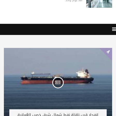
منذ يوم واحد
انفجار قرب ناقلة نفط شمال شرق خصب العُمانية