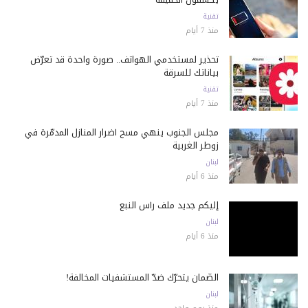
تقنية
منذ 7 أيام
تحذير لمستخدمي الهواتف.. صورة واحدة قد تعرّض
بياناتك للسرقة
تقنية
منذ 7 أيام
مجلس الجنوب ينهي مسح أضرار المنازل المدمّرة في
زوطر الغربية
لبنان
منذ 6 أيام
إليكم جديد ملف رأس النبع
لبنان
منذ 6 أيام
الضّمان يتحرّك ضدّ المستشفيات المخالفة!
لبنان