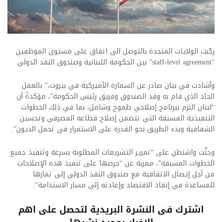
رحّبت الولايات المتحدة بالتوصل الى اتفاق على مستوى الموظفين
“staff-level agreement” بين الحكومة اللبنانية وصندوق النقد الدولي.
وأشادت في بيان صادر عن السفارة الأميركية في بيروت،” ‎بالعمل
الجاد الذي قام به وفد الصندوق وفريق رئيس الحكومة”، مؤكدةً أن
“لبنان التزم ببرنامج إصلاحي طموح وشامل، بما في ذلك الخطوات
التنفيذية المسبقة التي تتضمن إصلاح قطاعه المصرفي وتحسين
الشفافية وبدء الطريق نحو القدرة على الاستمرار في تحمل الديون”.
وحثّت واشنطن على “تمرير التشريعات المطلوبة بسرعة وتنفيذ جميع
الخطوات المسبقة”، معربة عن “حرصها على تنفيذ هذه الإصلاحات
من أجل إيصال الاتفاقية مع صندوق النقد الدولي إلى ثمارها
للمساعدة في إنقاذ الاقتصاد وإعادته إلى مسار الاستدامة”.​
اشترك فى النشرة البريدية لتحصل على اهم