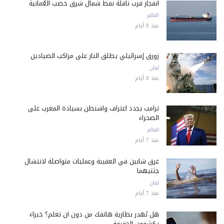
انفجار قرب ناقلة نفط شمال شرق خصب العُمانية
العالم
منذ 8 أيام
زورق إسرائيلي يطلق النار على مراكب الصيادين
لبنان
منذ 8 أيام
ترامب يجدد اعتراف واشنطن بسيادة المغرب على
الصحراء
العالم
منذ 7 أيام
غرق شابين في العقيبة وعمليات متواصلة لانتشال
جثتيهما
لبنان
منذ 7 أيام
هل تُهدر بطارية هاتفك من دون أن تعلم؟ خبراء
يكشفون الحقيقة