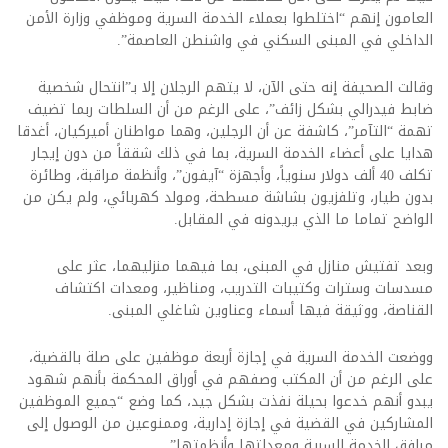
العامون إنهم “اختلطوا بعملاء الخدمة السرية وموظفي وزارة الأمن
الداخلي في المبنى السكني في واشنطن العاصمة”.
وقالت الصحيفة إنه حتى الآن، لا يتهم الرجلان إلا بـ”انتحال شخصية
ضابط فيدرالي بشكل زائف”، على الرغم من أن السلطات ربما تضيف
تهمة “التآمر”، كاشفة عن أن الرجلين، وهما مواطنان أميركيان، أغدقا
هدايا على أعضاء الخدمة السرية، بما في ذلك شققاً من دون إيجار
تكلف 40 ألف دولار سنوياً، وأجهزة “آيفون”، وأنظمة مراقبة، وطائرة
بدون طيار، وتلفزيون بشاشة مسطحة، ومولد كهربائي، ولم يكن من
الواضح تماما ما الذي يريدونه في المقابل.
وبعد تفتيش منازل في المبنى، بما فيهما منزليهما، عثر على
مسدسات وسترات وكتيبات التدريب، ومناظير، ومعدات اكتشاف
القناصة، ووثيقة فيها أسماء وعناوين شاغلي المبنى.
ووضعت الخدمة السرية في إجازة أربعة موظفين على صلة بالقضية،
على الرغم من أن المكتب وصفهم في أوراق المحكمة بأنهم شهود
يبدو أنهم خدعوا بحيلة نفذت بشكل جيد، كما وضع “جميع الموظفين
المشاركين في القضية في إجازة إدارية، وممنوعين من الوصول إلى
مرافق الخدمة السرية ومعداتها وأنظمتها”.