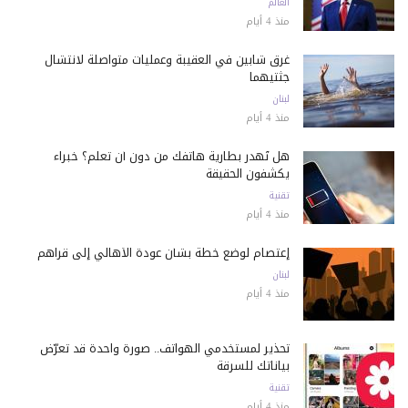
العالم
منذ 4 أيام
غرق شابين في العقيبة وعمليات متواصلة لانتشال
جثتيهما
لبنان
منذ 4 أيام
هل تُهدر بطارية هاتفك من دون أن تعلم؟ خبراء
يكشفون الحقيقة
تقنية
منذ 4 أيام
إعتصام لوضع خطة بشأن عودة الأهالي إلى قراهم
لبنان
منذ 4 أيام
تحذير لمستخدمي الهواتف.. صورة واحدة قد تعرّض
بياناتك للسرقة
تقنية
منذ 4 أيام