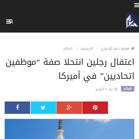
موقع دعم الإخباري
الارشيف
العالم
اعتقال رجلين انتحلا صفة “موظفين
اتحاديين” في أميركا
العالم
منذ 4 أعوام