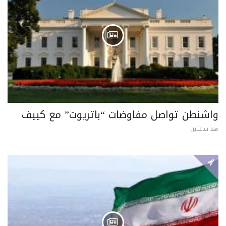
واشنطن تواصل مفاوضات “باتريوت” مع كييف
منذ ساعتين