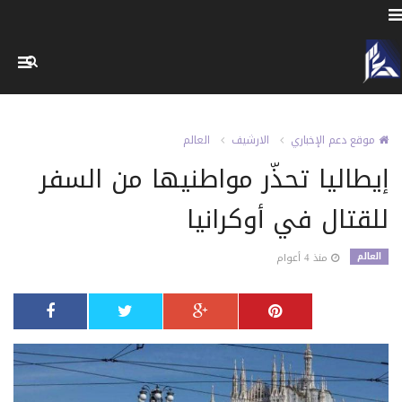
موقع دعم الإخباري
الارشيف
العالم
إيطاليا تحذّر مواطنيها من السفر
للقتال في أوكرانيا
العالم
منذ 4 أعوام