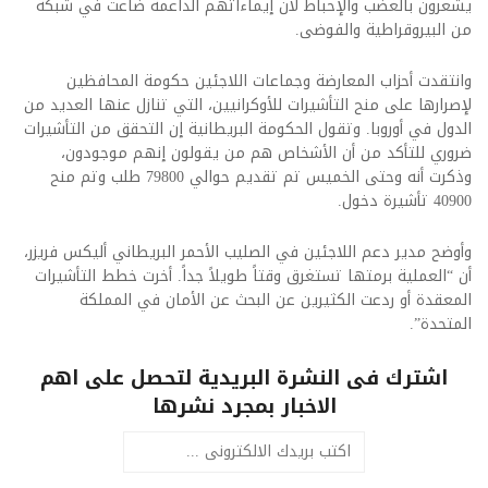
يشعرون بالغضب والإحباط لأن إيماءاتهم الداعمة ضاعت في شبكة
من البيروقراطية والفوضى.
وانتقدت أحزاب المعارضة وجماعات اللاجئين حكومة المحافظين
لإصرارها على منح التأشيرات للأوكرانيين، التي تنازل عنها العديد من
الدول في أوروبا. وتقول الحكومة البريطانية إن التحقق من التأشيرات
ضروري للتأكد من أن الأشخاص هم من يقولون إنهم موجودون،
وذكرت أنه وحتى الخميس تم تقديم حوالي 79800 طلب وتم منح
40900 تأشيرة دخول.
وأوضح مدير دعم اللاجئين في الصليب الأحمر البريطاني أليكس فريزر،
أن “العملية برمتها تستغرق وقتاً طويلاً جداً. أخرت خطط التأشيرات
المعقدة أو ردعت الكثيرين عن البحث عن الأمان في المملكة
المتحدة”.​
اشترك فى النشرة البريدية لتحصل على اهم
الاخبار بمجرد نشرها