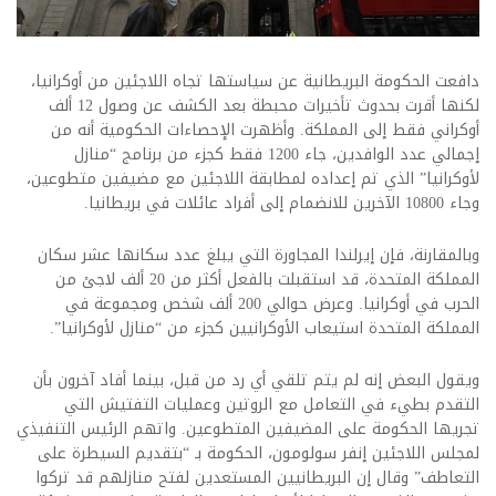
​دافعت الحكومة البريطانية عن سياستها تجاه اللاجئين من أوكرانيا،
لكنها أقرت بحدوث تأخيرات محبطة بعد الكشف عن وصول 12 ألف
أوكراني فقط إلى المملكة. وأظهرت الإحصاءات الحكومية أنه من
إجمالي عدد الوافدين، جاء 1200 فقط كجزء من برنامج “منازل
لأوكرانيا” الذي تم إعداده لمطابقة اللاجئين مع مضيفين متطوعين،
وجاء 10800 الآخرين للانضمام إلى أفراد عائلات في بريطانيا.
وبالمقارنة، فإن إيرلندا المجاورة التي يبلغ عدد سكانها عشر سكان
المملكة المتحدة، قد استقبلت بالفعل أكثر من 20 ألف لاجئ من
الحرب في أوكرانيا. وعرض حوالي 200 ألف شخص ومجموعة في
المملكة المتحدة استيعاب الأوكرانيين كجزء من “منازل لأوكرانيا”.
ويقول البعض إنه لم يتم تلقي أي رد من قبل، بينما أفاد آخرون بأن
التقدم بطيء في التعامل مع الروتين وعمليات التفتيش التي
تجريها الحكومة على المضيفين المتطوعين. واتهم الرئيس التنفيذي
لمجلس اللاجئين إنفر سولومون، الحكومة بـ “بتقديم السيطرة على
التعاطف” وقال إن البريطانيين المستعدين لفتح منازلهم قد تركوا