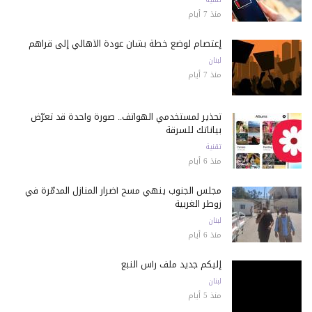
منذ 7 أيام
إعتصام لوضع خطة بشأن عودة الأهالي إلى قراهم
لبنان
منذ 7 أيام
تحذير لمستخدمي الهواتف.. صورة واحدة قد تعرّض
بياناتك للسرقة
تقنية
منذ 6 أيام
مجلس الجنوب ينهي مسح أضرار المنازل المدمّرة في
زوطر الغربية
لبنان
منذ 6 أيام
إليكم جديد ملف رأس النبع
لبنان
منذ 5 أيام