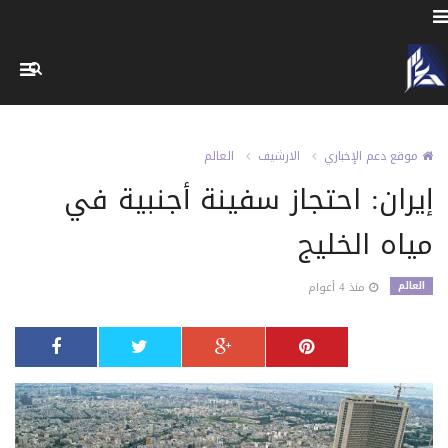
موقع دعم الإخباري
الارشيف
العالم
إيران: احتجاز سفينة أجنبية في
مياه الخليج
العالم
منذ 4 أعوام