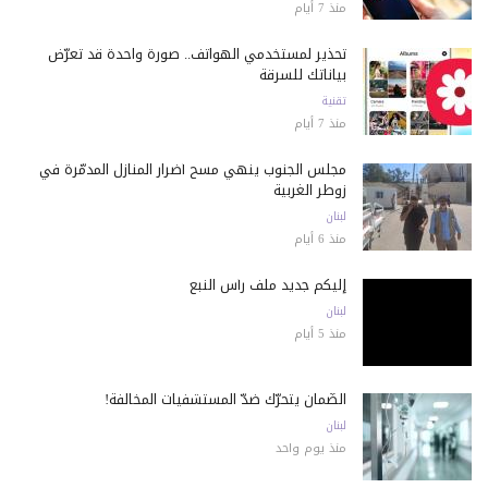
منذ 7 أيام
تحذير لمستخدمي الهواتف.. صورة واحدة قد تعرّض
بياناتك للسرقة
تقنية
منذ 7 أيام
مجلس الجنوب ينهي مسح أضرار المنازل المدمّرة في
زوطر الغربية
لبنان
منذ 6 أيام
إليكم جديد ملف رأس النبع
لبنان
منذ 5 أيام
الضّمان يتحرّك ضدّ المستشفيات المخالفة!
لبنان
منذ يوم واحد