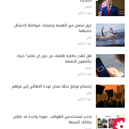
الصحراء
العالم
منذ 6 أيام
غرق شابين في العقيبة وعمليات متواصلة لانتشال
جثتيهما
لبنان
منذ 6 أيام
هل تُهدر بطارية هاتفك من دون أن تعلم؟ خبراء
يكشفون الحقيقة
تقنية
منذ 6 أيام
إعتصام لوضع خطة بشأن عودة الأهالي إلى قراهم
لبنان
منذ 6 أيام
تحذير لمستخدمي الهواتف.. صورة واحدة قد تعرّض
بياناتك للسرقة
تقنية