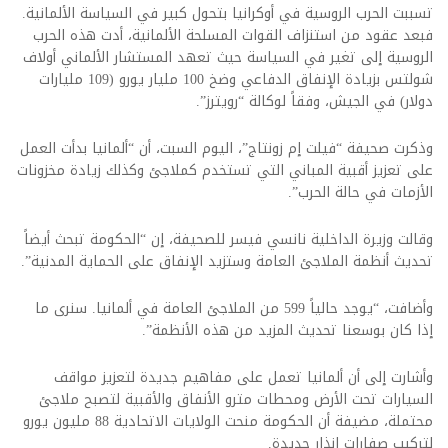
تسببت الحرب الروسية في أوكرانيا بتحول كبير في السياسة الألمانية.
فبعد عقود من استنزاف القوات المسلحة الألمانية، أدت هذه الحرب
الروسية إلى تغير في السياسة حيث تعهد المستشار الألماني أولاف
شولتس بزيادة الإنفاق الدفاعي وضخ 100 مليار يورو (109 مليارات
دولار) في الجيش، وفقاً لوكالة “رويترز”.
وذكرت صحيفة “فيلت إم زونتاج”، اليوم السبت، أن “ألمانيا بدأت العمل
على تعزيز أقبية المباني التي تستخدم كملاجئ وكذلك زيادة مخزونات
الأزمات في حالة الحرب”.
وقالت وزيرة الداخلية نانسي فيسر للصحيفة، إن “الحكومة تبحث أيضاً
تحديث أنظمة الملاجئ العامة وستزيد الإنفاق على الحماية المدنية”.
وأضافت، “يوجد حالياً 599 من الملاجئ العامة في ألمانيا. سنرى ما
إذا كان بوسعنا تحديث المزيد من هذه الأنظمة”.
وأشارت إلى أن ألمانيا تعمل على مفاهيم جديدة لتعزيز مواقف
السيارات تحت الأرض ومحطات مترو الأنفاق والأقبية لتصبح ملاجئ
محتملة، مضيفة أن الحكومة منحت الولايات الاتحادية 88 مليون يورو
لتركيب صفارات إنذار جديدة.