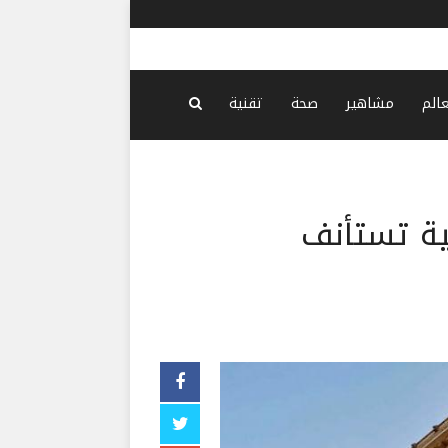
الحوثيّون:
عالم
مشاهير
صحة
تقنية
ية تستأنف