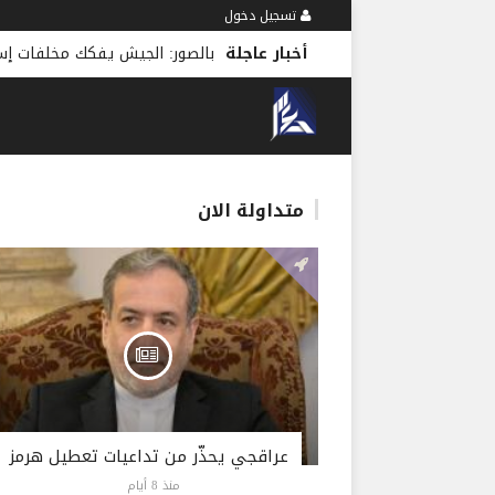
تسجيل دخول
أخبار عاجلة
بالصور: الجيش يفكك مخلفات إسرا
متداولة الان
عراقجي يحذّر من تداعيات تعطيل هرمز
منذ 8 أيام