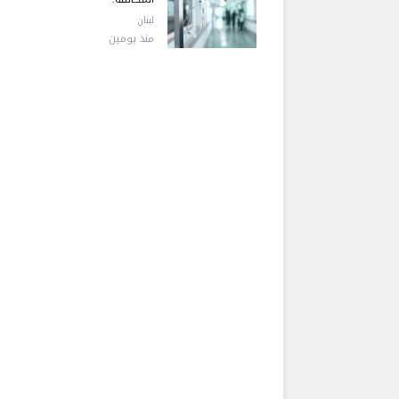
لبنان
منذ يومين