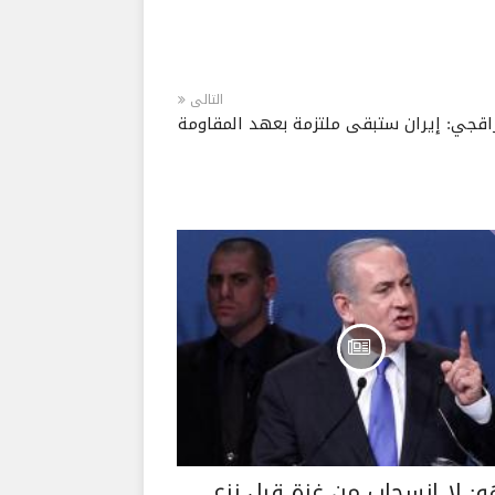
التالى
اقجي: إيران ستبقى ملتزمة بعهد المقاومة
هو: لا انسحاب من غزة قبل نزع