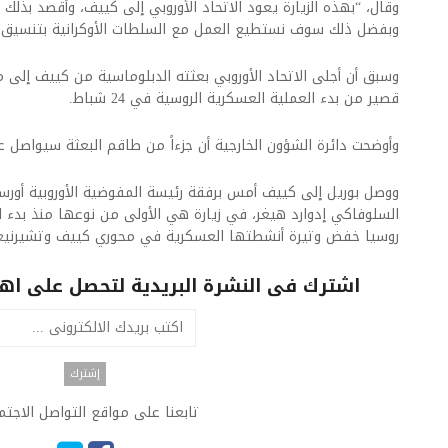
وقال، “بهذه الزيارة يعود الاتحاد الأوروبي إلى كييف، وأقصد بذلك 
وبفضل ذلك سوف نستطيع العمل مع السلطات الأوكرانية بتنسيق أو
وسبق أن أجلى الاتحاد الأوروبي بعثته الدبلوماسية من كييف إلى 
قصير من بدء العملية العسكرية الروسية في 24 شباط.
وأوضحت دائرة الشؤون الخارجية أن جزءاً من طاقم البعثة سيواصل عم
ووصل بوريل إلى كييف أمس برفقة رئيسة المفوضية الأوروبية أورسول
السلوفاكي إدوارد هيغر، في زيارة هي الأولى من نوعها منذ بدء ال
روسيا خفض وتيرة أنشطتها العسكرية في محوري كييف وتشيرنيغ
اشترك فى النشرة البريدية لتحصل على اهم 
تابعنا على مواقع التواصل الاجت