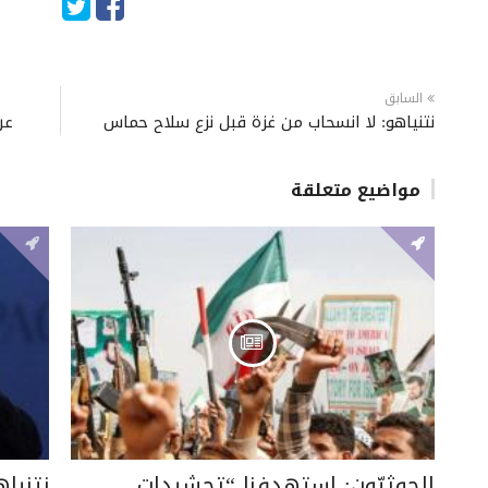
السابق
نتنياهو: لا انسحاب من غزة قبل نزع سلاح حماس
عر
مواضيع متعلقة
الحوثيّون: استهدفنا “تحشيدات
نتنيا