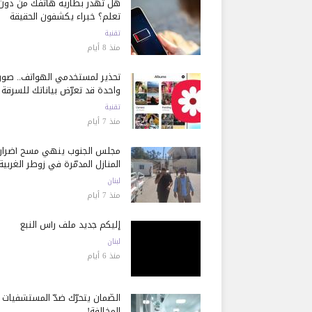
هل تُهدر بطارية هاتفك من دون
تعلم؟ خبراء يكشفون الحقيقة
تقنية
منذ 8 أيام
تحذير لمستخدمي الهواتف.. صور
واحدة قد تعرّض بياناتك للسرقة
تقنية
منذ 7 أيام
مجلس الجنوب ينهي مسح أضرار
المنازل المدمّرة في زوطر الغربية
لبنان
منذ 7 أيام
إليكم جديد ملف رأس النبع
لبنان
منذ 6 أيام
الضّمان يتحرّك ضدّ المستشفيات
المخالفة!