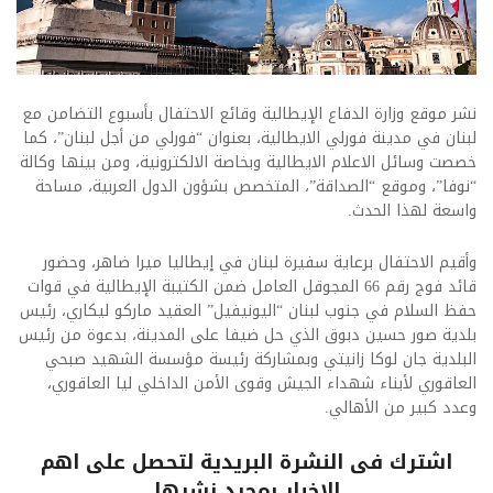
نشر موقع وزارة الدفاع الإيطالية وقائع الاحتفال بأسبوع التضامن مع
لبنان في مدينة فورلي الايطالية، بعنوان “فورلي من أجل لبنان”، كما
خصصت وسائل الاعلام الايطالية وبخاصة الالكترونية، ومن بينها وكالة
“نوفا”، وموقع “الصداقة”، المتخصص بشؤون الدول العربية، مساحة
واسعة لهذا الحدث.
وأقيم الاحتفال برعاية سفيرة لبنان في إيطاليا ميرا ضاهر، وحضور
قائد فوج رقم 66 المجوقل العامل ضمن الكتيبة الإيطالية في قوات
حفظ السلام في جنوب لبنان “اليونيفيل” العقيد ماركو ليكاري، رئيس
بلدية صور حسين دبوق الذي حل ضيفا على المدينة، بدعوة من رئيس
البلدية جان لوكا زانيتي وبمشاركة رئيسة مؤسسة الشهيد صبحي
العاقوري لأبناء شهداء الجيش وقوى الأمن الداخلي ليا العاقوري،
وعدد كبير من الأهالي.​
اشترك فى النشرة البريدية لتحصل على اهم
الاخبار بمجرد نشرها