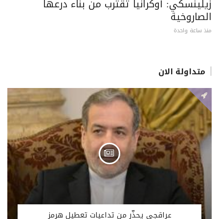
زيلينسكي: أوكرانيا تقترب من بناء درعها
الصاروخية
منذ ساعة واحدة
متداولة الان
عراقجي يحذّر من تداعيات تعطيل هرمز