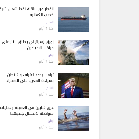
انفجار قرب ناقلة نفط شمال شرق
خصب العُمانية
العالم
منذ 7 أيام
زورق إسرائيلي يطلق النار على
مراكب الصيادين
لبنان
منذ 7 أيام
ترامب يجدد اعتراف واشنطن
بسيادة المغرب على الصحراء
العالم
منذ 7 أيام
غرق شابين في العقيبة وعمليات
متواصلة لانتشال جثتيهما
لبنان
منذ 7 أيام