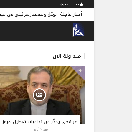
تسجيل دخول
أخبار عاجلة
توغّل وتصعيد إسرائيلي في ميس الجب
متداولة الان
عراقجي يحذّر من تداعيات تعطيل هرمز
منذ 7 أيام