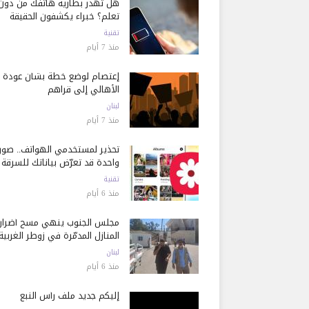
هل تُهدر بطارية هاتفك من دون
تعلم؟ خبراء يكشفون الحقيقة
تقنية
منذ 7 أيام
إعتصام لوضع خطة بشأن عودة
الأهالي إلى قراهم
لبنان
منذ 7 أيام
تحذير لمستخدمي الهواتف.. صور
واحدة قد تعرّض بياناتك للسرقة
تقنية
منذ 6 أيام
مجلس الجنوب ينهي مسح أضرار
المنازل المدمّرة في زوطر الغربية
لبنان
منذ 6 أيام
إليكم جديد ملف رأس النبع