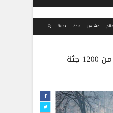
روابط القطاع العا
عالم
مشاهير
صحة
تقنية
بعد بوتشا… العثور ‏على أكثر من 1200 جثة