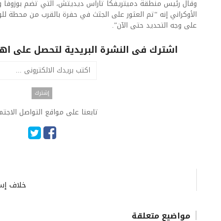
وقال رئيس منطقة دميتريفكا تاراس ديديتش، ‏التي تضم بوزوفا وع
الأوكراني إنه “تم العثور على الجثث في حفرة بالقرب من محطة للو
على وجه التحديد حتى الآن”.​
اشترك فى النشرة البريدية لتحصل على اهم 
تابعنا على مواقع التواصل الاجت
خلاف إسر
مواضيع متعلقة