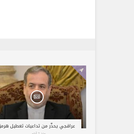
عراقجي يحذّر من تداعيات تعطيل هرمز
منذ 7 أيام