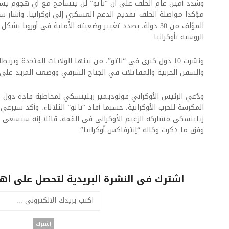
وشدد أمين عام الحلف على أن “ناتو” لن يتسامح مع أي هجوم ي
مؤكدا مواصلة الحلف تقديم الدعم العسكري إلى أوكرانيا. وأشار ست
المؤلف من 30 دولة، بصدد تغيير وضعيته الأمنية في أوروبا
الروسية بأوكرانيا.
ونشرت 10 دول كبرى في “ناتو”، من بينها الولايات المتحدة وبري
والسفن الحربية والمقاتلات في الجناح الشرقي ووضعت المزيد على 
ودُعي الرئيس الأوكراني فولوديمير زيلينسكي لمخاطبة قادة دو
المكرسة للحرب الأوكرانية، حسبما أفاد “ناتو” الثلاثاء. وأكد سير
زيلينسكي مشاركة الزعيم الأوكراني في القمة، قائلا إنه سيسعى ل
وفق ما ذكرت وكالة “إنترفاكس أوكرانيا”.
اشترك فى النشرة البريدية لتحصل على اهم 