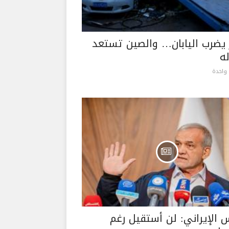
 يضرب اليابان… والصين تستعد
ه
واحدة
س الإيراني: لن أستقيل رغم