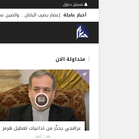
تسجيل دخول
أخبار عاجلة
إعصار يضرب اليابان… والصين ت
متداولة الان
عراقجي يحذّر من تداعيات تعطيل هرمز
منذ 7 أيام