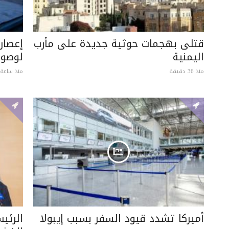
قتلى بهجمات حوثية جديدة على مأرب
إعصار
اليمنية
لوصول
منذ 36 دقيقة
منذ ساعة 
أميركا تشدد قيود السفر بسبب إيبولا
الرئي