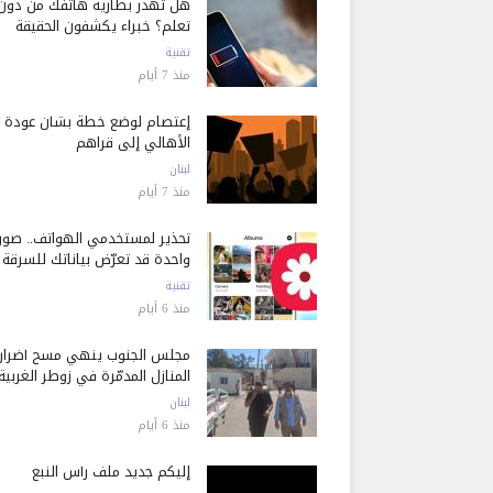
هل تُهدر بطارية هاتفك من دون
تعلم؟ خبراء يكشفون الحقيقة
تقنية
منذ 7 أيام
إعتصام لوضع خطة بشأن عودة
الأهالي إلى قراهم
لبنان
منذ 7 أيام
تحذير لمستخدمي الهواتف.. صور
واحدة قد تعرّض بياناتك للسرقة
تقنية
منذ 6 أيام
مجلس الجنوب ينهي مسح أضرار
المنازل المدمّرة في زوطر الغربية
لبنان
منذ 6 أيام
إليكم جديد ملف رأس النبع