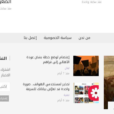
الضغو
منذ ساعة واحدة
منذ ساعتي
من نحن
سياسة الخصوصية
إتصل بنا
إعتصام لوضع خطة بشأن عودة
النش
الأهالي إلى قراهم
لبنان
اشترك 
منذ 7 أيام
الاخبار
تحذير لمستخدمي الهواتف.. صورة
واحدة قد تعرّض بياناتك للسرقة
تقنية
منذ 6 أيام