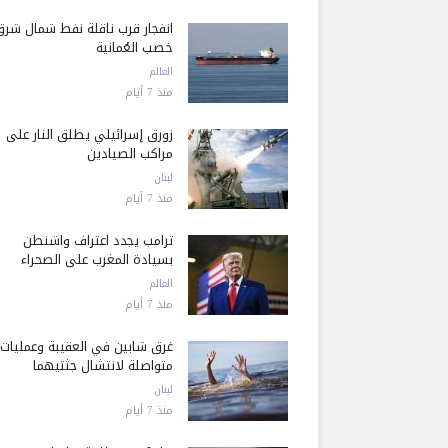
انفجار قرب ناقلة نفط شمال شرق
خصب العُمانية
العالم
منذ 7 أيام
زورق إسرائيلي يطلق النار على
مراكب الصيادين
لبنان
منذ 7 أيام
ترامب يجدد اعتراف واشنطن
بسيادة المغرب على الصحراء
العالم
منذ 7 أيام
غرق شابين في العقيبة وعمليات
متواصلة لانتشال جثتيهما
لبنان
منذ 7 أيام