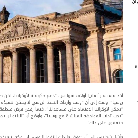
 أن
ة
أكد مستشار ألمانيا أولاف شولتس، “دعم حكومته لأوكرانيا، لكن ض
روسيا”، ولفت إلى أن “وقف واردات النفط الروسي لا يمكن تنفيذ
“يمكن لأوكرانيا الاعتماد على مساعدتنا”، فيما رفض فرض منطقة حظ
“يجب تجنب المواجهة المباشرة مع روسيا”، وأوضح أن “الناتو لن يصب
متفقون على ذلك”.
وأشار شولتس إلى أن “وقف واردات النفط الروسي لا يمكن تنفيذه 