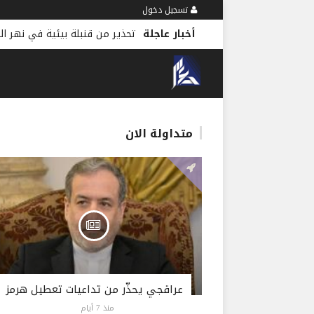
تسجيل دخول
أخبار عاجلة
متداولة الان
عراقجي يحذّر من تداعيات تعطيل هرمز
منذ 7 أيام