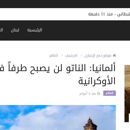
قتلى بهجمات حوثية جديدة على مأرب اليمنية
-
منذ 33 دقيقة
الرئيسية
لبنان
ال
موقع دعم الإخباري
الارشيف
العالم
ألمانيا: الناتو لن يصبح طرفاً 
الأوكرانية
العالم
منذ 4 أعوام