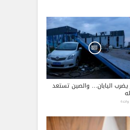
 يضرب اليابان… والصين تستعد
ه
واحدة