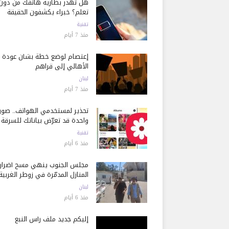
هل تُهدر بطارية هاتفك من دون
تعلم؟ خبراء يكشفون الحقيقة
تقنية
منذ 7 أيام
إعتصام لوضع خطة بشأن عودة
الأهالي إلى قراهم
لبنان
منذ 7 أيام
تحذير لمستخدمي الهواتف.. صور
واحدة قد تعرّض بياناتك للسرقة
تقنية
منذ 6 أيام
مجلس الجنوب ينهي مسح أضرار
المنازل المدمّرة في زوطر الغربية
لبنان
منذ 6 أيام
إليكم جديد ملف رأس النبع