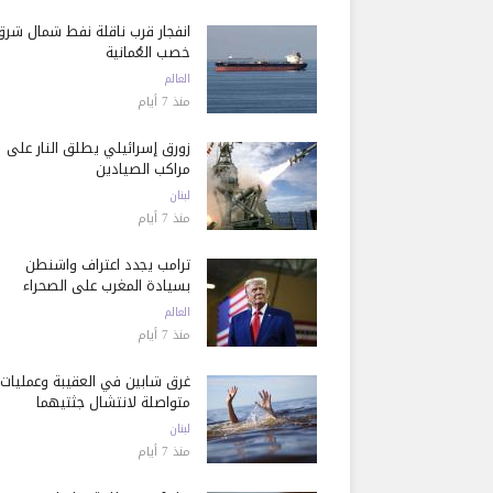
انفجار قرب ناقلة نفط شمال شرق
خصب العُمانية
العالم
منذ 7 أيام
زورق إسرائيلي يطلق النار على
مراكب الصيادين
لبنان
منذ 7 أيام
ترامب يجدد اعتراف واشنطن
بسيادة المغرب على الصحراء
العالم
منذ 7 أيام
غرق شابين في العقيبة وعمليات
متواصلة لانتشال جثتيهما
لبنان
منذ 7 أيام