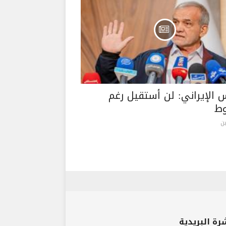
س الإيراني: لن أستقيل رغم
ط
ن
رة البريدية