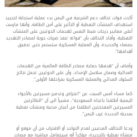
أكدت قوات تحالف دعم الشرعية في اليمن بدء عملية استجابة لتحييد
استهداف المنشآت النفطية أو التأثيرِ على أمن الطاقة، وأنها مارست
أعلى معايير درجات ضبط النفس لهجمات الحوثيبن على المنشآت
النفطية، وأفاد التحالف بأن “قواته تنفذ ضربات جوية لمصادر التهديد
بصنعاء والحديدة، وأن العملية العسكرية ستستمر حتى تحقيق
أهدافها”.
وأضاف أن “هدفها حماية مصادر الطاقة العالمية من الهجمات
العدائية وضمان سلاسل الإمداد، وأن على الحوثيين تحمل نتائج
السلوك العدائي والعملية العسكرية بمراحلها الأولى”.
كما مساء أمس السبت، عن “اعتراض وتدمير مسيرتين بالأجواء
اليمنية أطلقتا باتجاه السعودية”، مشيراً الى أن “الطائرتين
المسيرتين المفخختين انطلقتا من أعيان مدنية ومنشآت نفطية
بمدينة الحديدة غرب اليمن”.
ودعا التحالف المدنيين لعدم التواجد أو الاقتراب من أي موقع أو
منشآة نفطية بالحديدة، مؤكداً أنه |سيتعامل مباشرة مع مصادر