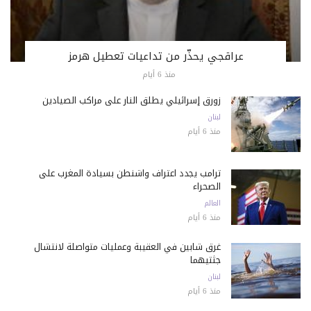
عراقجي يحذّر من تداعيات تعطيل هرمز
منذ 6 أيام
زورق إسرائيلي يطلق النار على مراكب الصيادين
لبنان
منذ 6 أيام
ترامب يجدد اعتراف واشنطن بسيادة المغرب على
الصحراء
العالم
منذ 6 أيام
غرق شابين في العقيبة وعمليات متواصلة لانتشال
جثتيهما
لبنان
منذ 6 أيام