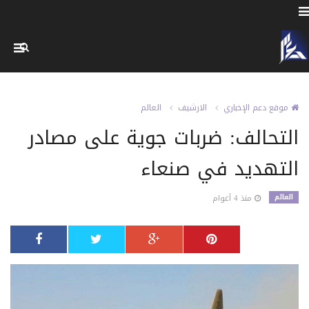
موقع دعم الإخباري
الارشيف
العالم
التحالف: ضربات جوية على مصادر
التهديد في صنعاء ‏
العالم
منذ 4 أعوام